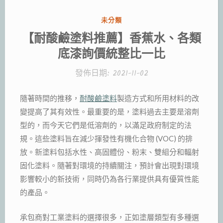
分
未分類
類:
【耐酸鹼塗料推薦】香蕉水、各類
底漆詢價統整比一比
發佈日期:
2021-11-02
隨著時間的推移，
耐酸鹼塗料
製造方式和所用材料的改
變提高了其有效性。最重要的是，塗料過去主要是溶劑
型的，而今天它們是低溶劑的，以滿足政府制定的法
規。這些塗料旨在減少揮發性有機化合物 (VOC) 的排
放。新塗料包括水性、高固體份、粉末、雙組分和輻射
固化塗料。隨著對環境的持續關注，預計會出現對環境
影響較小的新技術，同時仍為各行業提供具有優質性能
的產品。
承包商對工業塗料的選擇很多，正如塗層類型有多種選