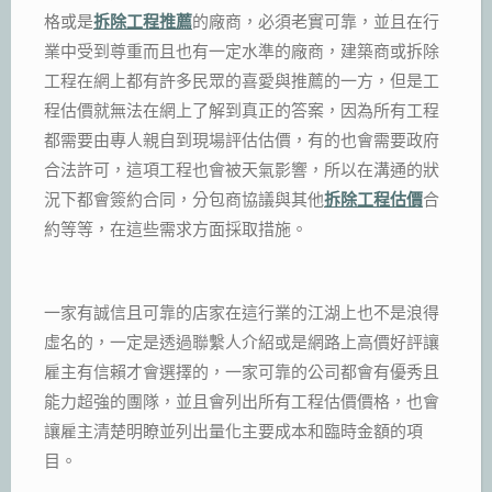
格或是
拆除工程推薦
的廠商，必須老實可靠，並且在行
業中受到尊重而且也有一定水準的廠商，建築商或拆除
工程在網上都有許多民眾的喜愛與推薦的一方，但是工
程估價就無法在網上了解到真正的答案，因為所有工程
都需要由專人親自到現場評估估價，有的也會需要政府
合法許可，這項工程也會被天氣影響，所以在溝通的狀
況下都會簽約合同，分包商協議與其他
拆除工程估價
合
約等等，在這些需求方面採取措施。
一家有誠信且可靠的店家在這行業的江湖上也不是浪得
虛名的，一定是透過聯繫人介紹或是網路上高價好評讓
雇主有信賴才會選擇的，一家可靠的公司都會有優秀且
能力超強的團隊，並且會列出所有工程估價價格，也會
讓雇主清楚明瞭並列出量化主要成本和臨時金額的項
目。