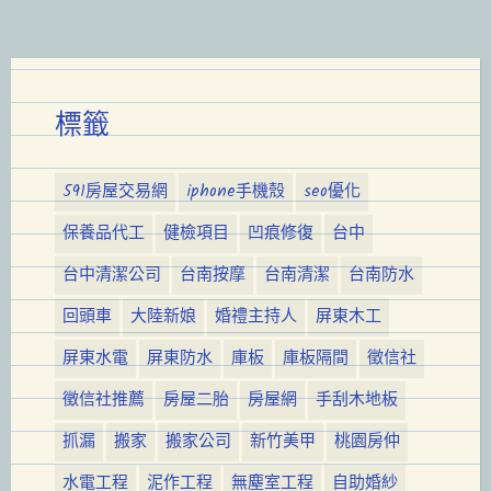
標籤
591房屋交易網
iphone手機殼
seo優化
保養品代工
健檢項目
凹痕修復
台中
台中清潔公司
台南按摩
台南清潔
台南防水
回頭車
大陸新娘
婚禮主持人
屏東木工
屏東水電
屏東防水
庫板
庫板隔間
徵信社
徵信社推薦
房屋二胎
房屋網
手刮木地板
抓漏
搬家
搬家公司
新竹美甲
桃園房仲
水電工程
泥作工程
無塵室工程
自助婚紗