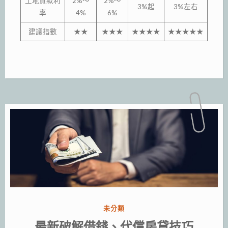
土地貸款利
2%～
2%～
3%起
3%左右
率
4%
6%
建議指數
★★
★★★
★★★★
★★★★★
分
未分類
類:
最新破解借錢、代償房貸技巧