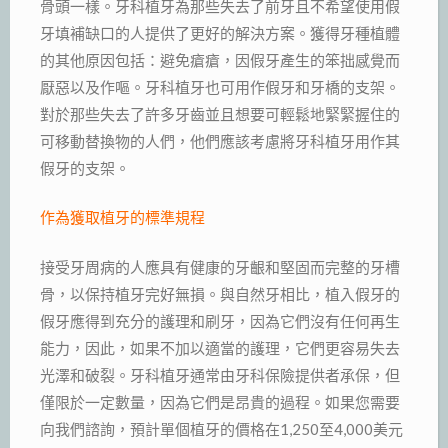
骨頭一樣。牙科植牙為那些失去了前牙且不希望使用假
牙填補缺口的人提供了更好的解決方案。獲得牙種植體
的其他原因包括：避免瘡瘡，因假牙產生的笨拙感覺而
厭惡以及作嘔。牙科植牙也可用作假牙和牙橋的支架。
對於那些失去了許多牙齒並且想要可輕鬆地緊緊握住的
可移動替換物的人們，他們應該考慮將牙科植牙用作其
假牙的支架。
作為獲取植牙的標準規程
接受牙周病的人應具有健康的牙齦和堅固而完整的牙槽
骨，以保持植牙完好無損。與自然牙相比，植入假牙的
假牙應得到充分的護理和刷牙，因為它們沒有任何再生
能力，因此，如果不加以適當的護理，它們更容易失去
光澤和破裂。牙科植牙通常由牙科保險提供者承保，但
僅限於一定數量，因為它們是昂貴的過程。如果您需要
向我們諮詢，預計單個植牙的價格在1,250至4,000美元