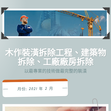
跳
至
主
要
內
容
木作裝潢拆除工程、建築物
拆除、工廠廠房拆除
以最專業的技術做最完整的裝潢
2021 年 2 月
月份: