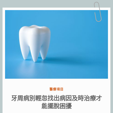
分
醫療項目
類:
牙周病別輕忽找出病因及時治療才
能擺脫困擾