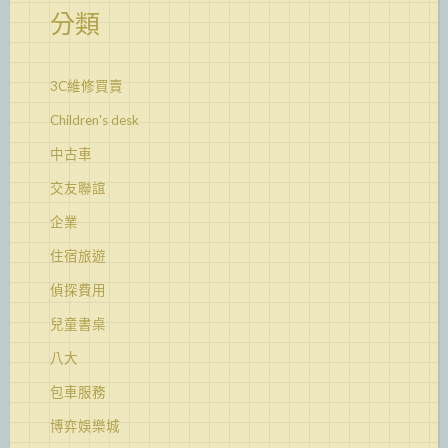
分類
3C維修買賣
Children's desk
中古車
交友聯誼
企業
住宿旅遊
偵探費用
兒童書桌
八大
包車服務
博弈娛樂城