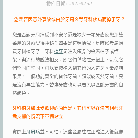
發佈日期:
2021-02-01
“您是否因意外事故或由於牙周炎等牙科疾病而掉了牙？
您是否對牙周病感到不安？還是缺少一顆牙齒使您那雙
華麗的牙齒變得神秘？如果是這種情況，是時候考慮購
買牙科植牙了。牙科
植牙
是注入頜骨的金屬柱子或框
架，與流行的說法相反，即它們僅粘在牙齦上，這使它
們堅固而堅固，可以支撐植入到它們的人造牙。最終結
果是，一個功能齊全的替代牙齒，類似於天然牙齒，只
是沒有再生能力。替換牙齒也可以著色以匹配牙齒的自
然顏色。
牙科植牙如此受歡迎的原因是，它們可以在沒有相鄰牙
齒支撐的情況下單獨站立。
實際上
牙周病
並不可怕，這些金屬柱在正確注入後就像