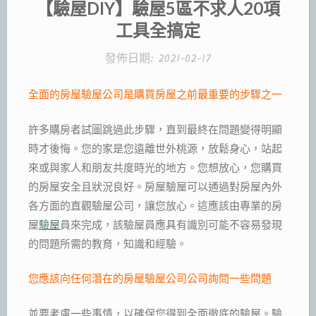
【驗屋DIY】驗屋5區不求人20項
工具全搞定
發佈日期:
2021-02-17
全面的房屋驗屋公司是購買房屋之前最重要的步驟之一
許多購房者試圖跳過此步驟，直到最終在問題變得明顯
時才後悔。您的家是您遠離世外桃源，放鬆身心，站起
來或與家人和朋友共度時光的地方。您想放心，您購買
的房屋安全且狀況良好。房屋驗屋可以通過對房屋內外
各方面的直觀驗屋公司，讓您放心。這應該由專業的房
屋
驗屋
員來完成，該驗屋員應具有識別可能不容易發現
的問題所需的教育，知識和經驗。
您應該向任何潛在的房屋驗屋公司公司詢問一些問題
並要考慮一些事情，以確保您得到全面徹底的驗屋。驗