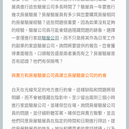
屋員進行這些驗屋公司多長時間了？驗屋員一年要進行
幾次房屋驗屋？房屋驗屋員有多少與您要購買房屋相同
的房屋驗屋經驗？這些問題很重要，因為如果沒有足夠
的經驗，驗屋公司員可能會錯過隱藏問題的跡象。選擇
一家僅進行家庭
驗屋公司
，而不只是將其作為日常工作
的副業的家庭驗屋公司。詢問將要提供的報告，您會獲
得書面報告，口頭報告還是兩者兼而有之？房屋驗屋是
否有認證？他們有保險嗎？
與賣方和房屋驗屋公司員建立房屋驗屋公司的約會
白天在光線充足的地方進行約會，這樣缺陷和問題將很
明顯，而不會被隱藏在陰影中。至少留出兩到三個小時
進行家庭驗屋公司，並確保您在場。詢問房屋驗屋公司
員的問題，並仔細聆聽答案。確保您與賣方聯繫，並且
他們同意房屋驗屋員在指定的時間和日期進行拜訪。提
供房屋驗屋員的姓名，地址和購買者的電話號碼，以及