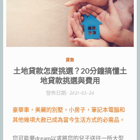
分
貸款
類:
土地貸款怎麼挑選？20分鐘搞懂土
地貸款挑選與費用
發佈日期:
2021-02-26
豪華車，美麗的別墅，小房子，筆記本電腦和
其他幾項大赦已成為當今生活方式的必需品。
您可能夢dream以求將您的兒子送往一所大型