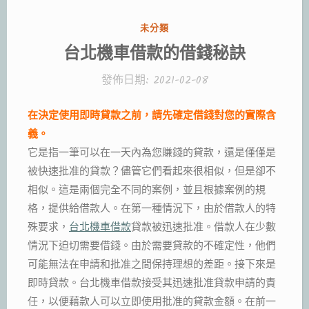
分
未分類
類:
台北機車借款的借錢秘訣
發佈日期:
2021-02-08
在決定使用即時貸款之前，請先確定借錢對您的實際含
義。
它是指一筆可以在一天內為您賺錢的貸款，還是僅僅是
被快速批准的貸款？儘管它們看起來很相似，但是卻不
相似。這是兩個完全不同的案例，並且根據案例的規
格，提供給借款人。在第一種情況下，由於借款人的特
殊要求，
台北機車借款
貸款被迅速批准。借款人在少數
情況下迫切需要借錢。由於需要貸款的不確定性，他們
可能無法在申請和批准之間保持理想的差距。接下來是
即時貸款。台北機車借款接受其迅速批准貸款申請的責
任，以便藉款人可以立即使用批准的貸款金額。在前一