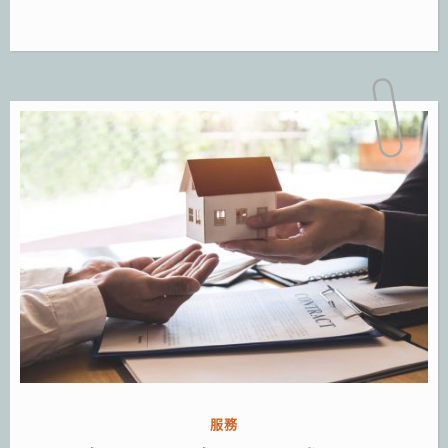
分
服務
類: