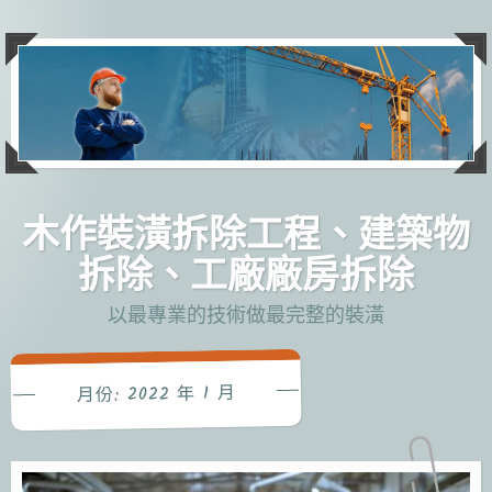
跳
至
主
要
內
容
木作裝潢拆除工程、建築物
拆除、工廠廠房拆除
以最專業的技術做最完整的裝潢
2022 年 1 月
月份: