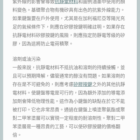
紫外線的影響會導致
抗靜電材料
和圖例油墨中使用的顏
料變色。基礎聚合物有機矽具有出色的抗紫外線能力。
如果鍵盤要在戶外使用，尤其是在加利福尼亞等陽光充
足的氣候條件下，則應在矽膠按鍵明確註明。如果存在
抗靜電材料矽膠按鍵的風險，則應指定防靜電等級的矽
膠，因為這將防止電荷積聚。
溶劑或油污染
一般來說，抗靜電材料不抵抗油和溶劑的持續接觸，並
且可以預期降解，儘管通常的醇沒有問題。如果溶劑的
存在是不可避免的，則應考慮
矽膠按鍵
之外的其他抗靜
電材料。使鍵盤導電是可行的，因為額外添加的導電添
加劑會降低物理性能。這作為小鍵盤的缺點在於它不能
被打印。它也非常昂貴。通過在鍵盤上噴塗聚氨酯或聚
對二甲苯塗層可以實現一定程度的耐溶劑性。聚對二甲
苯塗層是一種昂貴的工藝，可以使矽膠按鍵的價格翻
倍。