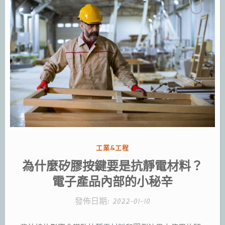
分
工業&工程
類:
為什麼矽膠按鍵要是抗靜電材料？
電子產品內部的小秘辛
發佈日期:
2022-01-10