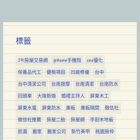
標籤
591房屋交易網
iphone手機殼
seo優化
保養品代工
健檢項目
凹痕修復
台中
台中清潔公司
台南按摩
台南清潔
台南防水
回頭車
大陸新娘
婚禮主持人
屏東木工
屏東水電
屏東防水
庫板
庫板隔間
徵信社
徵信社推薦
房屋二胎
房屋網
手刮木地板
抓漏
搬家
搬家公司
新竹美甲
桃園房仲