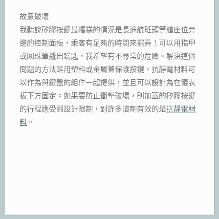
故意破壞
我聽說矽膠按鍵最糟糕的情況是長途航班頭等艙座位旁
邊的控制面板，乘客有足夠的時間來擺弄！可以用指甲
或圓珠筆撬出鑰匙，我希望有不尋常的危險。解決這個
問題的方法是用塑料或金屬蓋保護按鍵。抗靜電材料可
以作為與鍵盤的組件一起提供，並且可以設計為在儀表
板下方固定。如果要防止衝擊破壞，則加蓋的矽膠按鍵
的行程應受到設計限制，對許多溶劑有效的是
抗靜電材
料
。