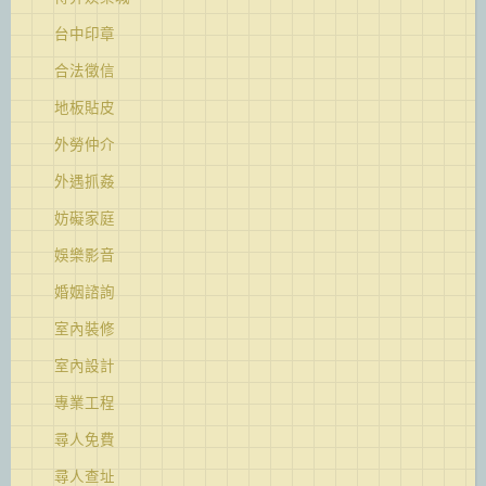
台中印章
合法徵信
地板貼皮
外勞仲介
外遇抓姦
妨礙家庭
娛樂影音
婚姻諮詢
室內裝修
室內設計
專業工程
尋人免費
尋人查址