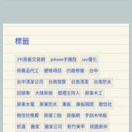
標籤
591房屋交易網
iphone手機殼
seo優化
保養品代工
健檢項目
凹痕修復
台中
台中清潔公司
台南按摩
台南清潔
台南防水
回頭車
大陸新娘
婚禮主持人
屏東木工
屏東水電
屏東防水
庫板
庫板隔間
徵信社
徵信社推薦
房屋二胎
房屋網
手刮木地板
抓漏
搬家
搬家公司
新竹美甲
桃園房仲