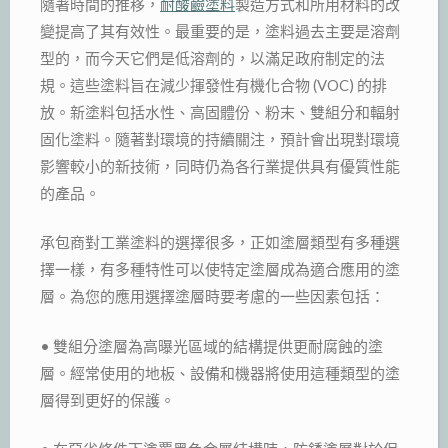
隨著時間的推移，
耐酸鹼塗料
製造方式和所用材料的改
變提高了其有效性。最重要的是，塗料過去主要是溶劑
型的，而今天它們是低溶劑的，以滿足政府制定的法
規。這些塗料旨在減少揮發性有機化合物 (VOC) 的排
放。新塗料包括水性、高固體份、粉末、雙組分和輻射
固化塗料。隨著對環境的持續關注，預計會出現對環境
影響較小的新技術，同時仍為各行業提供具有優質性能
的產品。
承包商對工業塗料的選擇很多，正如塗層類型有多種選
擇一樣，有多種特性可以使特定塗層成為適合應用的塗
層。為您的應用選擇塗層時要考慮的一些因素包括：
• 雙組分塗層為高曝光區域的結構提供更耐腐蝕的塗
層。經常使用的地板、設備和機器將使用這種類型的塗
層得到更好的保護。