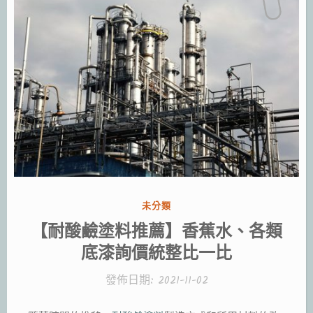
分
未分類
類:
【耐酸鹼塗料推薦】香蕉水、各類
底漆詢價統整比一比
發佈日期:
2021-11-02