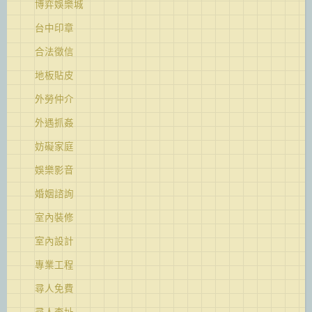
博弈娛樂城
台中印章
合法徵信
地板貼皮
外勞仲介
外遇抓姦
妨礙家庭
娛樂影音
婚姻諮詢
室內裝修
室內設計
專業工程
尋人免費
尋人查址