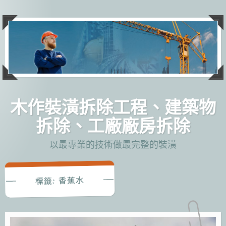
跳
至
主
要
內
容
木作裝潢拆除工程、建築物
拆除、工廠廠房拆除
以最專業的技術做最完整的裝潢
香蕉水
標籤: