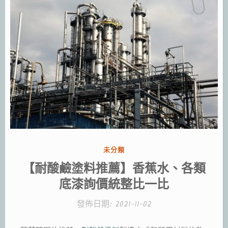
分
未分類
類:
【耐酸鹼塗料推薦】香蕉水、各類
底漆詢價統整比一比
發佈日期:
2021-11-02