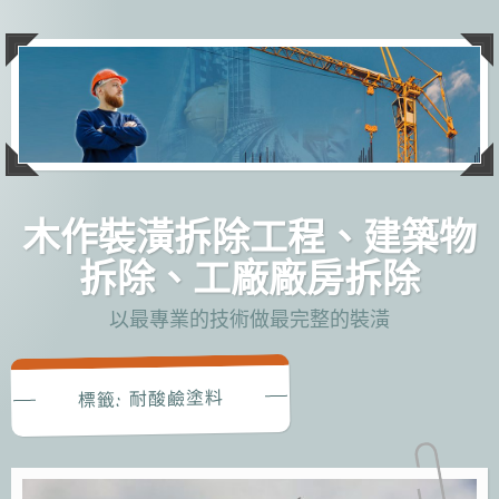
跳
至
主
要
內
容
木作裝潢拆除工程、建築物
拆除、工廠廠房拆除
以最專業的技術做最完整的裝潢
耐酸鹼塗料
標籤: