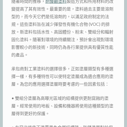
隨著時間的推移，
耐酸鹼塗料
製造方式和所用材料的改
變提高了其有效性。最重要的是，塗料過去主要是溶劑
型的，而今天它們是低溶劑的，以滿足政府制定的法
規。這些塗料旨在減少揮發性有機化合物 (VOC) 的排
放。新塗料包括水性、高固體份、粉末、雙組分和輻射
固化塗料。隨著對環境的持續關注，預計會出現對環境
影響較小的新技術，同時仍為各行業提供具有優質性能
的產品。
承包商對工業塗料的選擇很多，正如塗層類型有多種選
擇一樣，有多種特性可以使特定塗層成為適合應用的塗
層。為您的應用選擇塗層時要考慮的一些因素包括：
• 雙組分塗層為高曝光區域的結構提供更耐腐蝕的塗
層。經常使用的地板、設備和機器將使用這種類型的塗
層得到更好的保護。