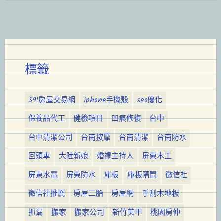
標籤
591房屋交易網
iphone手機殼
seo優化
保養品代工
健檢項目
凹痕修復
台中
台中清潔公司
台南按摩
台南清潔
台南防水
回頭車
大陸新娘
婚禮主持人
屏東木工
屏東水電
屏東防水
庫板
庫板隔間
徵信社
徵信社推薦
房屋二胎
房屋網
手刮木地板
抓漏
搬家
搬家公司
新竹美甲
桃園房仲