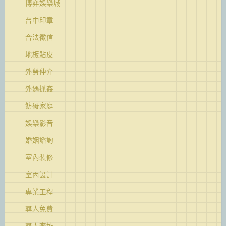
博弈娛樂城
台中印章
合法徵信
地板貼皮
外勞仲介
外遇抓姦
妨礙家庭
娛樂影音
婚姻諮詢
室內裝修
室內設計
專業工程
尋人免費
尋人查址