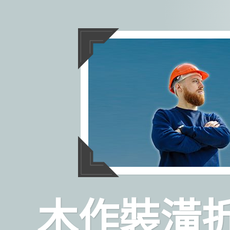
跳
至
主
要
內
容
木作裝潢