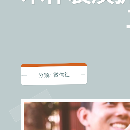
徵信社
分類: