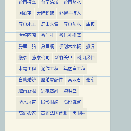
台南按摩
台南清潔
台南防水
回頭車
大陸新娘
婚禮主持人
屏東木工
屏東水電
屏東防水
庫板
庫板隔間
徵信社
徵信社推薦
房屋二胎
房屋網
手刮木地板
抓漏
搬家
搬家公司
新竹美甲
桃園房仲
水電工程
泥作工程
無塵室工程
自助婚紗
船舶零配件
蔡淑君
豪宅
越南新娘
近視雷射
透明盒
防水屏東
隱形眼線
隱形鐵窗
高雄搬家
高雄法國台北
黑眼圈