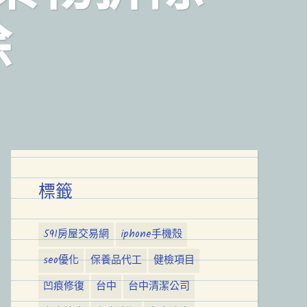
除
標籤
591房屋交易網
iphone手機殼
seo優化
保養品代工
健檢項目
凹痕修復
台中
台中清潔公司