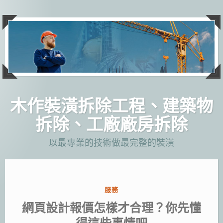
跳
至
主
要
內
容
木作裝潢拆除工程、建築物
拆除、工廠廠房拆除
以最專業的技術做最完整的裝潢
分
服務
類:
網頁設計報價怎樣才合理？你先懂
得這些事情吧