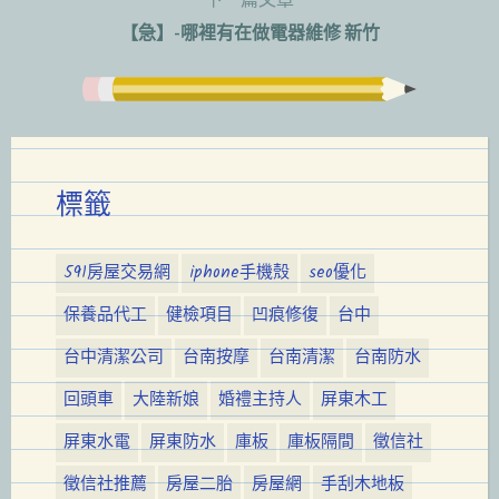
下一篇文章
覽
【急】-哪裡有在做電器維修 新竹
標籤
591房屋交易網
iphone手機殼
seo優化
保養品代工
健檢項目
凹痕修復
台中
台中清潔公司
台南按摩
台南清潔
台南防水
回頭車
大陸新娘
婚禮主持人
屏東木工
屏東水電
屏東防水
庫板
庫板隔間
徵信社
徵信社推薦
房屋二胎
房屋網
手刮木地板