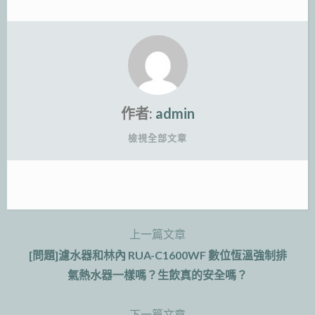
作者:
admin
檢視全部文章
上一篇文章
文
[問題]濾水器和林內 RUA-C1600WF 數位恆溫強制排
章
氣熱水器一樣嗎？生飲真的安全嗎？
導