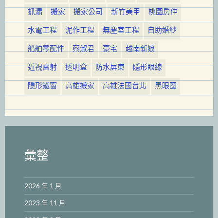
抓漏
搬家
搬家公司
新竹美甲
桃園房仲
水電工程
泥作工程
無塵室工程
自助婚紗
船舶零配件
蔡淑君
豪宅
越南新娘
近視雷射
透明盒
防水屏東
隱形眼線
隱形鐵窗
高雄搬家
高雄法國台北
黑眼圈
彙整
2026 年 1 月
2023 年 11 月