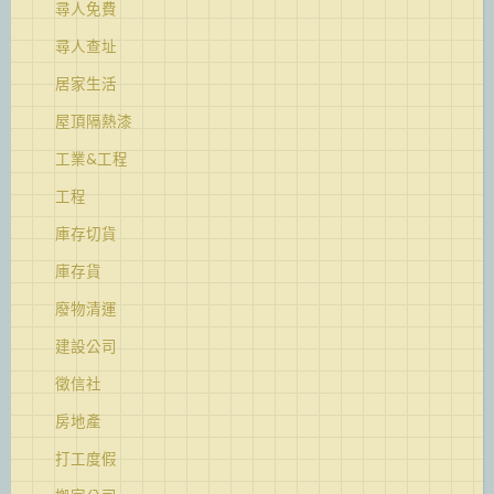
尋人免費
尋人查址
居家生活
屋頂隔熱漆
工業&工程
工程
庫存切貨
庫存貨
廢物清運
建設公司
徵信社
房地產
打工度假