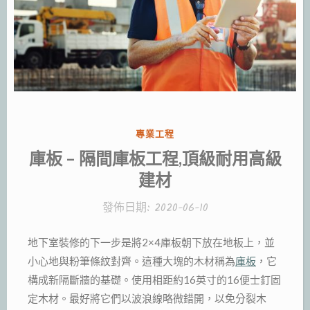
分
專業工程
類:
庫板 – 隔間庫板工程,頂級耐用高級
建材
發佈日期:
2020-06-10
地下室裝修的下一步是將2×4庫板朝下放在地板上，並
小心地與粉筆條紋對齊。這種大塊的木材稱為
庫板
，它
構成新隔斷牆的基礎。使用相距約16英寸的16便士釘固
定木材。最好將它們以波浪線略微錯開，以免分裂木