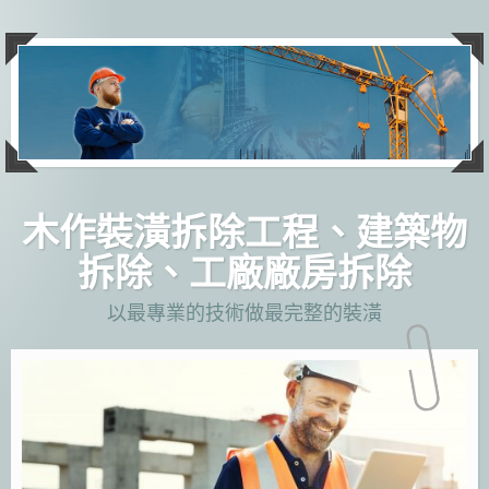
跳
至
主
要
內
容
木作裝潢拆除工程、建築物
拆除、工廠廠房拆除
以最專業的技術做最完整的裝潢