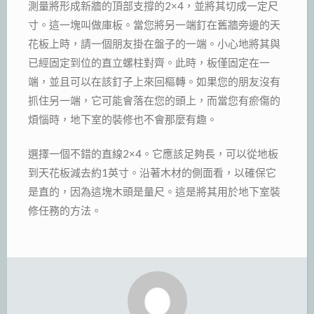
測量將形成新牆的頂部支撐的2×4，並將其切成一定尺
寸。這一塊叫做庫板。當您將另一端釘在舊牆旁邊的天
花板上時，請一個朋友掛在盤子的一端。小心地將其與
已經固定到位的直立螺柱對齊。此時，板僅固定在一
端，並且可以在該釘子上來回樞轉。如果您的朋友沒有
抓住另一端，它可能會落在您的頭上，而當您有瘀傷的
煩惱時，地下室的裝修也不會那麼有趣。
選擇一個不錯的直線2×4。它應該足夠長，可以從地板
到天花板減去約1英寸。沿著木材的側面看，以確保它
是直的，因為這塊木頭是量尺。這是將其用於地下室裝
修任務的方法。