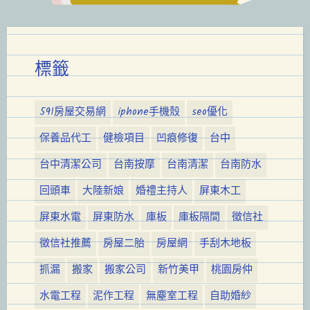
標籤
591房屋交易網
iphone手機殼
seo優化
保養品代工
健檢項目
凹痕修復
台中
台中清潔公司
台南按摩
台南清潔
台南防水
回頭車
大陸新娘
婚禮主持人
屏東木工
屏東水電
屏東防水
庫板
庫板隔間
徵信社
徵信社推薦
房屋二胎
房屋網
手刮木地板
抓漏
搬家
搬家公司
新竹美甲
桃園房仲
水電工程
泥作工程
無塵室工程
自助婚紗