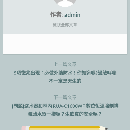
作者:
admin
檢視全部文章
上一篇文章
文
5項徵兆出現：必做外牆防水！你知道嗎?過敏哮喘
章
不一定是天生的
導
下一篇文章
覽
[問題]濾水器和林內 RUA-C1600WF 數位恆溫強制排
氣熱水器一樣嗎？生飲真的安全嗎？