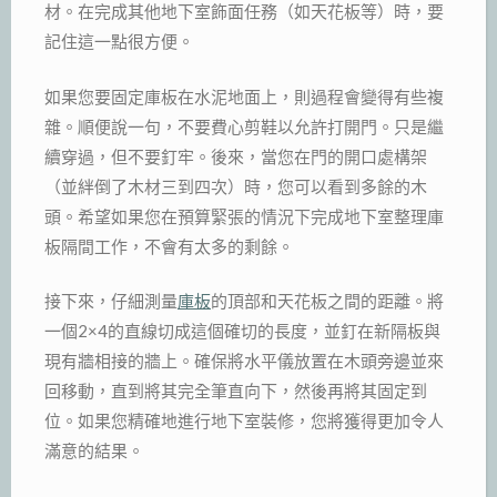
材。在完成其他地下室飾面任務（如天花板等）時，要
記住這一點很方便。
如果您要固定庫板在水泥地面上，則過程會變得有些複
雜。順便說一句，不要費心剪鞋以允許打開門。只是繼
續穿過，但不要釘牢。後來，當您在門的開口處構架
（並絆倒了木材三到四次）時，您可以看到多餘的木
頭。希望如果您在預算緊張的情況下完成地下室整理庫
板隔間工作，不會有太多的剩餘。
接下來，仔細測量
庫板
的頂部和天花板之間的距離。將
一個2×4的直線切成這個確切的長度，並釘在新隔板與
現有牆相接的牆上。確保將水平儀放置在木頭旁邊並來
回移動，直到將其完全筆直向下，然後再將其固定到
位。如果您精確地進行地下室裝修，您將獲得更加令人
滿意的結果。