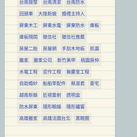
台南按摩
台南清潔
台南防水
回頭車
大陸新娘
婚禮主持人
屏東木工
屏東水電
屏東防水
庫板
庫板隔間
徵信社
徵信社推薦
房屋二胎
房屋網
手刮木地板
抓漏
搬家
搬家公司
新竹美甲
桃園房仲
水電工程
泥作工程
無塵室工程
自助婚紗
船舶零配件
蔡淑君
豪宅
越南新娘
近視雷射
透明盒
防水屏東
隱形眼線
隱形鐵窗
高雄搬家
高雄法國台北
黑眼圈