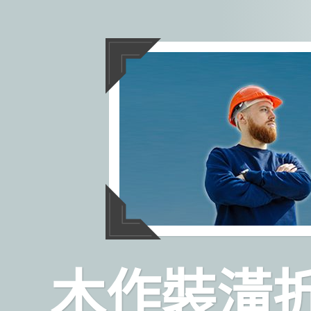
跳
至
主
要
內
容
木作裝潢