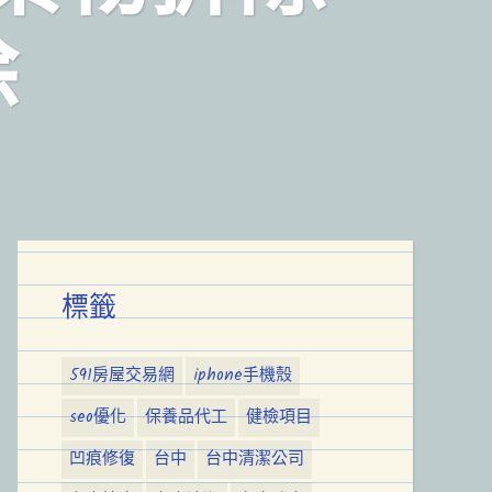
除
標籤
591房屋交易網
iphone手機殼
seo優化
保養品代工
健檢項目
凹痕修復
台中
台中清潔公司