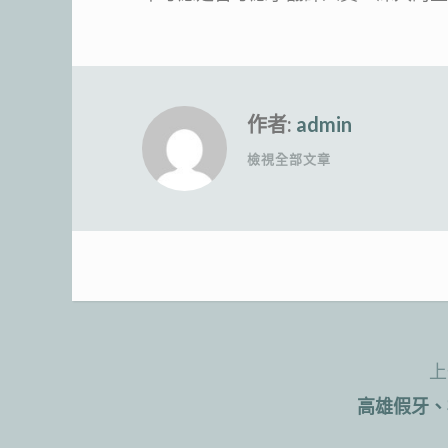
作者:
admin
檢視全部文章
上
文
高雄假牙、
章