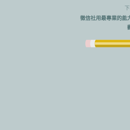
導
下
徵信社用最專業的能
覽