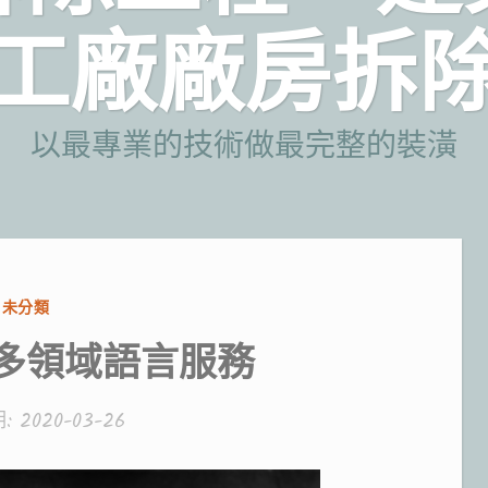
工廠廠房拆
以最專業的技術做最完整的裝潢
分
未分類
類:
多領域語言服務
期:
2020-03-26