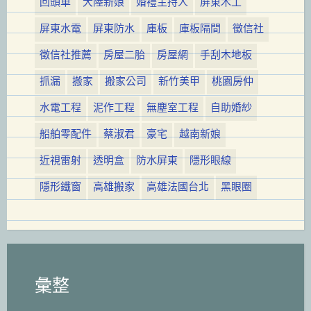
回頭車
大陸新娘
婚禮主持人
屏東木工
屏東水電
屏東防水
庫板
庫板隔間
徵信社
徵信社推薦
房屋二胎
房屋網
手刮木地板
抓漏
搬家
搬家公司
新竹美甲
桃園房仲
水電工程
泥作工程
無塵室工程
自助婚紗
船舶零配件
蔡淑君
豪宅
越南新娘
近視雷射
透明盒
防水屏東
隱形眼線
隱形鐵窗
高雄搬家
高雄法國台北
黑眼圈
彙整