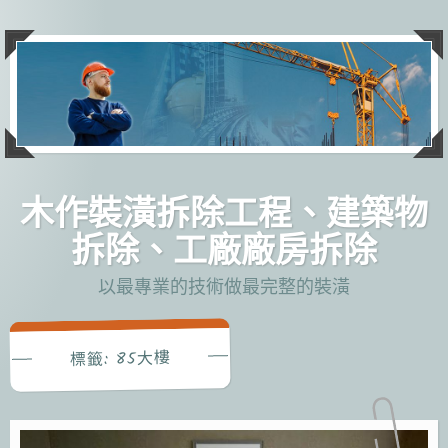
跳
至
主
要
內
容
木作裝潢拆除工程、建築物
拆除、工廠廠房拆除
以最專業的技術做最完整的裝潢
85大樓
標籤: