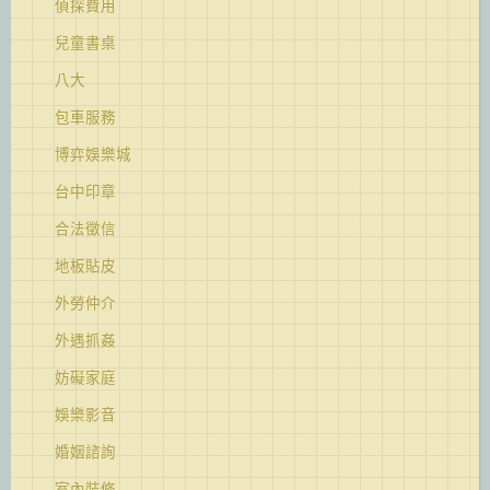
偵探費用
兒童書桌
八大
包車服務
博弈娛樂城
台中印章
合法徵信
地板貼皮
外勞仲介
外遇抓姦
妨礙家庭
娛樂影音
婚姻諮詢
室內裝修