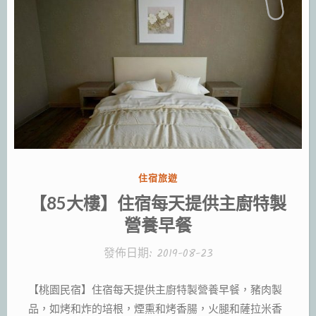
分
住宿旅遊
類:
【85大樓】住宿每天提供主廚特製
營養早餐
發佈日期:
2019-08-23
【桃園民宿】住宿每天提供主廚特製營養早餐，豬肉製
品，如烤和炸的培根，煙熏和烤香腸，火腿和薩拉米香