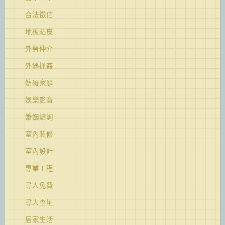
合法徵信
地板貼皮
外勞仲介
外遇抓姦
妨礙家庭
娛樂影音
婚姻諮詢
室內裝修
室內設計
專業工程
尋人免費
尋人查址
居家生活