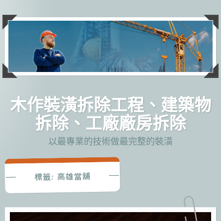
跳
至
主
要
內
容
木作裝潢拆除工程、建築物
拆除、工廠廠房拆除
以最專業的技術做最完整的裝潢
高雄當舖
標籤: