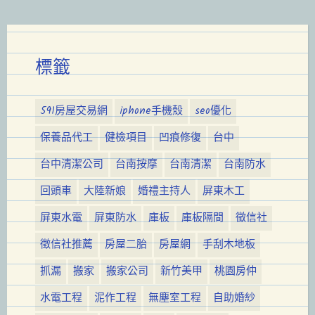
標籤
591房屋交易網
iphone手機殼
seo優化
保養品代工
健檢項目
凹痕修復
台中
台中清潔公司
台南按摩
台南清潔
台南防水
回頭車
大陸新娘
婚禮主持人
屏東木工
屏東水電
屏東防水
庫板
庫板隔間
徵信社
徵信社推薦
房屋二胎
房屋網
手刮木地板
抓漏
搬家
搬家公司
新竹美甲
桃園房仲
水電工程
泥作工程
無塵室工程
自助婚紗