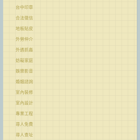
台中印章
合法徵信
地板貼皮
外勞仲介
外遇抓姦
妨礙家庭
娛樂影音
婚姻諮詢
室內裝修
室內設計
專業工程
尋人免費
尋人查址