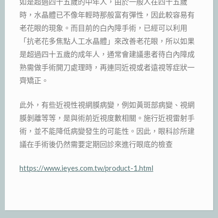
如是超過四十五歲的中年人，由於一般人在四十五歲
時，水晶體已不像年輕時那般富有彈性，因此較容易有
老花眼的現象。而目前的白內障手術，已經可以利用
「抗老花多焦點人工水晶體」來改善老花眼，所以如果
是超過四十五歲的成年人，通常會建議患者待白內障成
熟需做手術開刀處理時，再連同近視或者遠視等症狀一
齊矯正。
此外，有些近視性視網膜病變，例如黃斑部病變、視網
膜剝離等等，是與術前近視度數相關。施行近視雷射手
術，並不能降低病變發生的可能性。因此，眼科診所建
議在手術後仍然需要定期回診來進行眼底的檢查
https://www.ieyes.com.tw/product-1.html