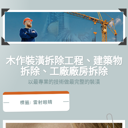
跳
至
主
要
內
容
木作裝潢拆除工程、建築物
拆除、工廠廠房拆除
以最專業的技術做最完整的裝潢
雷射眼睛
標籤: