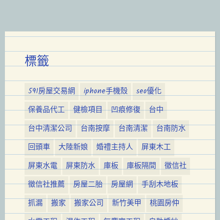
標籤
591房屋交易網
iphone手機殼
seo優化
保養品代工
健檢項目
凹痕修復
台中
台中清潔公司
台南按摩
台南清潔
台南防水
回頭車
大陸新娘
婚禮主持人
屏東木工
屏東水電
屏東防水
庫板
庫板隔間
徵信社
徵信社推薦
房屋二胎
房屋網
手刮木地板
抓漏
搬家
搬家公司
新竹美甲
桃園房仲