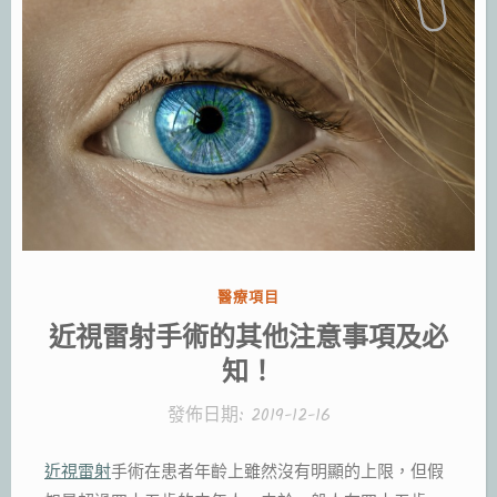
分
醫療項目
類:
近視雷射手術的其他注意事項及必
知！
發佈日期:
2019-12-16
近視雷射
手術在患者年齡上雖然沒有明顯的上限，但假