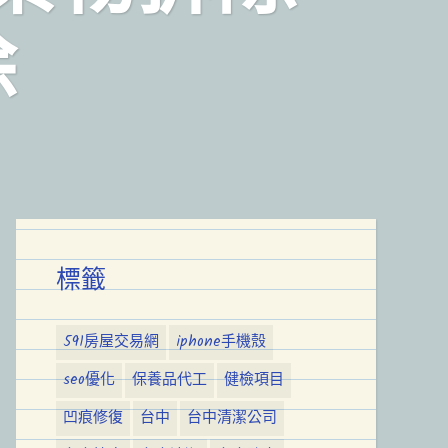
除
標籤
591房屋交易網
iphone手機殼
seo優化
保養品代工
健檢項目
凹痕修復
台中
台中清潔公司