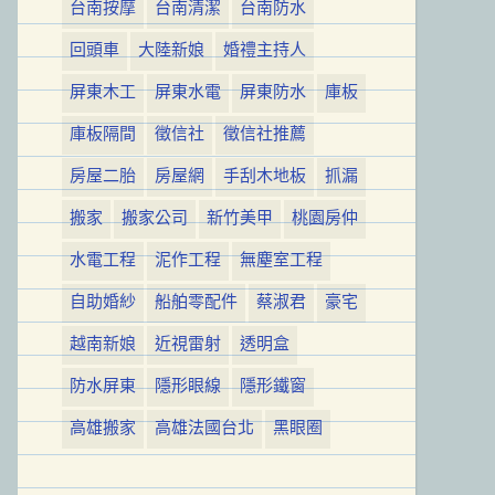
台南按摩
台南清潔
台南防水
回頭車
大陸新娘
婚禮主持人
屏東木工
屏東水電
屏東防水
庫板
庫板隔間
徵信社
徵信社推薦
房屋二胎
房屋網
手刮木地板
抓漏
搬家
搬家公司
新竹美甲
桃園房仲
水電工程
泥作工程
無塵室工程
自助婚紗
船舶零配件
蔡淑君
豪宅
越南新娘
近視雷射
透明盒
防水屏東
隱形眼線
隱形鐵窗
高雄搬家
高雄法國台北
黑眼圈