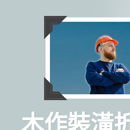
跳
至
主
要
內
容
木作裝潢