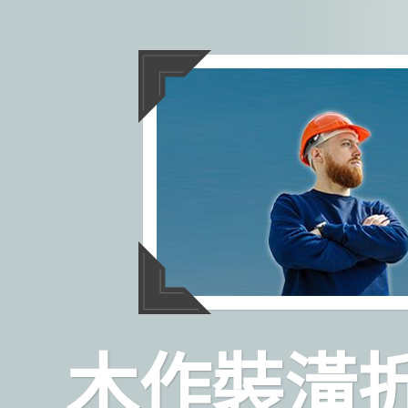
跳
至
主
要
內
容
木作裝潢