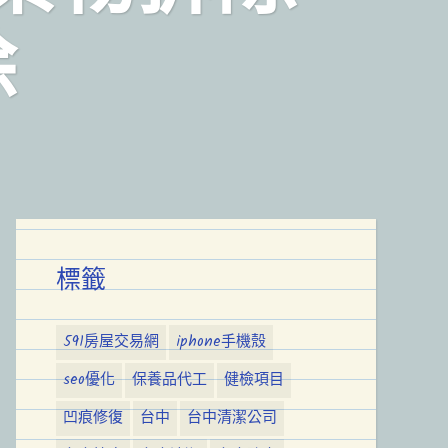
除
標籤
591房屋交易網
iphone手機殼
seo優化
保養品代工
健檢項目
凹痕修復
台中
台中清潔公司