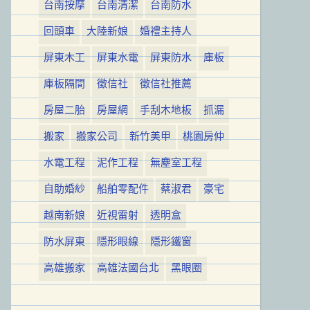
台南按摩
台南清潔
台南防水
回頭車
大陸新娘
婚禮主持人
屏東木工
屏東水電
屏東防水
庫板
庫板隔間
徵信社
徵信社推薦
房屋二胎
房屋網
手刮木地板
抓漏
搬家
搬家公司
新竹美甲
桃園房仲
水電工程
泥作工程
無塵室工程
自助婚紗
船舶零配件
蔡淑君
豪宅
越南新娘
近視雷射
透明盒
防水屏東
隱形眼線
隱形鐵窗
高雄搬家
高雄法國台北
黑眼圈