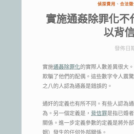
分
偵探費用
、
合法徵
類:
實施通姦除罪化不
以背
發佈日
實施
通姦除罪化
的實際人數差異很大。
欺騙了他們的配偶。這些數字令人震驚
之八的人認為通姦是錯誤的。
通奸的定義也有所不同。有些人認為通
為。另一個定義是，
背信罪
是指已婚者
關係。進一步定義參數的定義是將外部
姻）發生的任何外部關係。