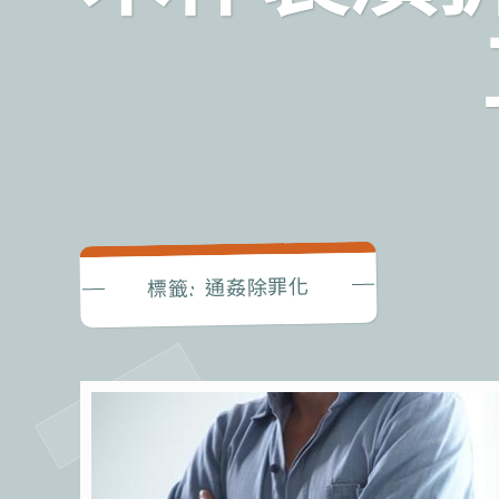
通姦除罪化
標籤: