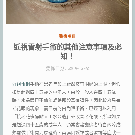
分
醫療項目
類:
近視雷射手術的其他注意事項及必
知！
發佈日期:
2019-12-16
近視雷射
手術在患者年齡上雖然沒有明顯的上限，但假
如是超過四十五歲的中年人，由於一般人在四十五歲
時，水晶體已不像年輕時那般富有彈性，因此較容易有
老花眼的現象。而目前的白內障手術，已經可以利用
「抗老花多焦點人工水晶體」來改善老花眼，所以如果
是超過四十五歲的成年人，通常會建議患者待白內障成
熟需做手術開刀處理時，再連同近視或者遠視等症狀一