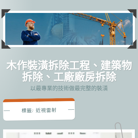
跳
至
主
要
內
容
木作裝潢拆除工程、建築物
拆除、工廠廠房拆除
以最專業的技術做最完整的裝潢
近視雷射
標籤: