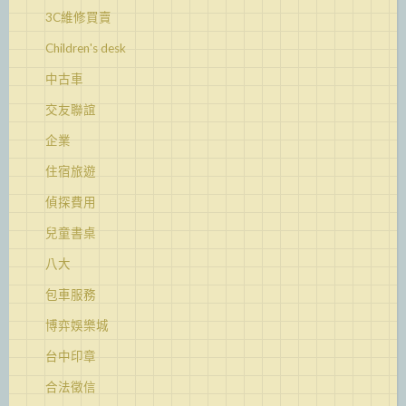
3C維修買賣
Children's desk
中古車
交友聯誼
企業
住宿旅遊
偵探費用
兒童書桌
八大
包車服務
博弈娛樂城
台中印章
合法徵信