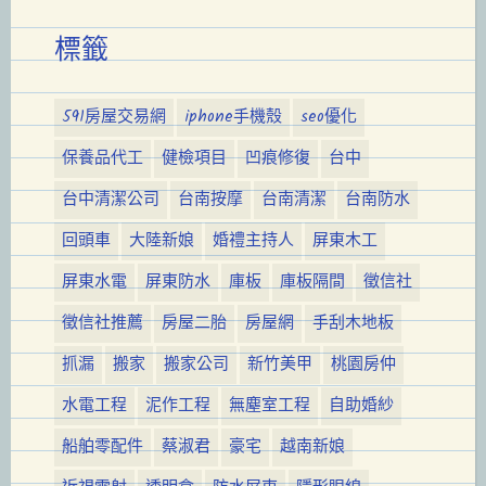
標籤
591房屋交易網
iphone手機殼
seo優化
保養品代工
健檢項目
凹痕修復
台中
台中清潔公司
台南按摩
台南清潔
台南防水
回頭車
大陸新娘
婚禮主持人
屏東木工
屏東水電
屏東防水
庫板
庫板隔間
徵信社
徵信社推薦
房屋二胎
房屋網
手刮木地板
抓漏
搬家
搬家公司
新竹美甲
桃園房仲
水電工程
泥作工程
無塵室工程
自助婚紗
船舶零配件
蔡淑君
豪宅
越南新娘