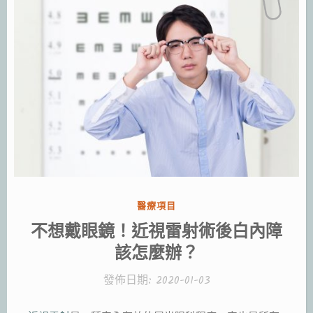
分
醫療項目
類:
不想戴眼鏡！近視雷射術後白內障
該怎麼辦？
發佈日期:
2020-01-03