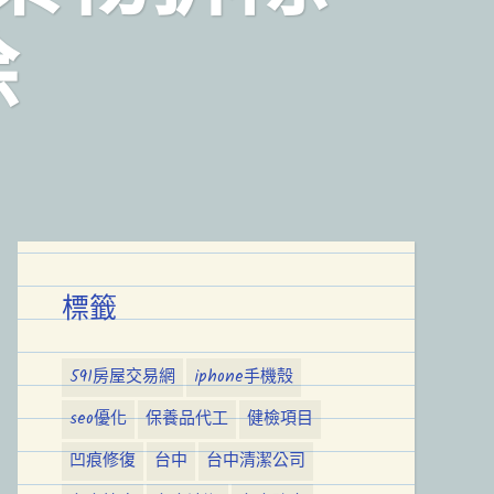
除
標籤
591房屋交易網
iphone手機殼
seo優化
保養品代工
健檢項目
凹痕修復
台中
台中清潔公司