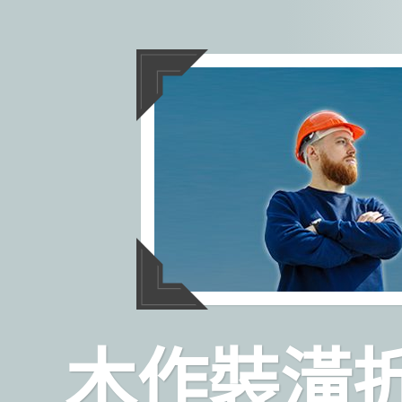
跳
至
主
要
內
容
木作裝潢