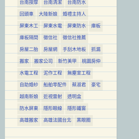
台南按摩
台南清潔
台南防水
回頭車
大陸新娘
婚禮主持人
屏東木工
屏東水電
屏東防水
庫板
庫板隔間
徵信社
徵信社推薦
房屋二胎
房屋網
手刮木地板
抓漏
搬家
搬家公司
新竹美甲
桃園房仲
水電工程
泥作工程
無塵室工程
自助婚紗
船舶零配件
蔡淑君
豪宅
越南新娘
近視雷射
透明盒
防水屏東
隱形眼線
隱形鐵窗
高雄搬家
高雄法國台北
黑眼圈