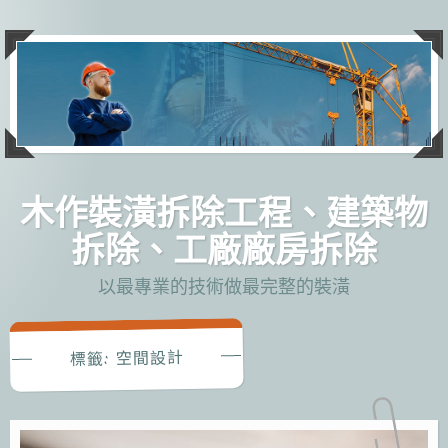
跳
至
主
要
內
容
木作裝潢拆除工程、建築物
拆除、工廠廠房拆除
以最專業的技術做最完整的裝潢
空間設計
標籤: