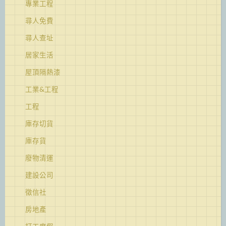
專業工程
尋人免費
尋人查址
居家生活
屋頂隔熱漆
工業&工程
工程
庫存切貨
庫存貨
廢物清運
建設公司
徵信社
房地產