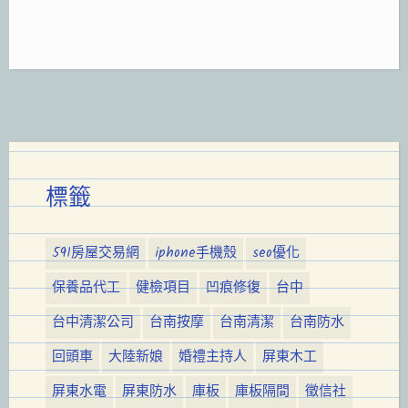
標籤
591房屋交易網
iphone手機殼
seo優化
保養品代工
健檢項目
凹痕修復
台中
台中清潔公司
台南按摩
台南清潔
台南防水
回頭車
大陸新娘
婚禮主持人
屏東木工
屏東水電
屏東防水
庫板
庫板隔間
徵信社