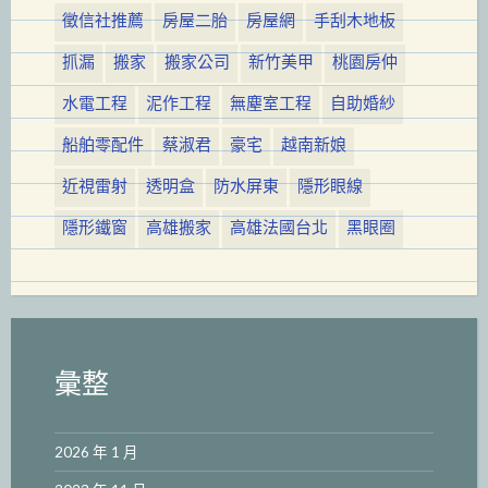
徵信社推薦
房屋二胎
房屋網
手刮木地板
抓漏
搬家
搬家公司
新竹美甲
桃園房仲
水電工程
泥作工程
無塵室工程
自助婚紗
船舶零配件
蔡淑君
豪宅
越南新娘
近視雷射
透明盒
防水屏東
隱形眼線
隱形鐵窗
高雄搬家
高雄法國台北
黑眼圈
彙整
2026 年 1 月