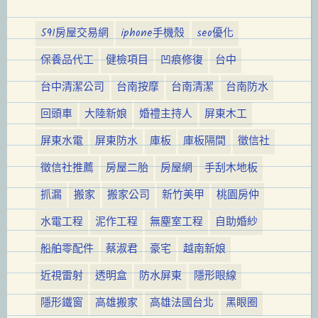
591房屋交易網
iphone手機殼
seo優化
保養品代工
健檢項目
凹痕修復
台中
台中清潔公司
台南按摩
台南清潔
台南防水
回頭車
大陸新娘
婚禮主持人
屏東木工
屏東水電
屏東防水
庫板
庫板隔間
徵信社
徵信社推薦
房屋二胎
房屋網
手刮木地板
抓漏
搬家
搬家公司
新竹美甲
桃園房仲
水電工程
泥作工程
無塵室工程
自助婚紗
船舶零配件
蔡淑君
豪宅
越南新娘
近視雷射
透明盒
防水屏東
隱形眼線
隱形鐵窗
高雄搬家
高雄法國台北
黑眼圈