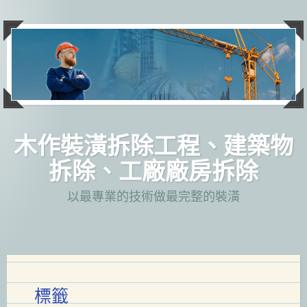
跳
至
主
要
內
容
木作裝潢拆除工程、建築物
拆除、工廠廠房拆除
以最專業的技術做最完整的裝潢
標籤