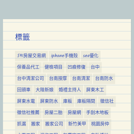
標籤
591房屋交易網
iphone手機殼
seo優化
保養品代工
健檢項目
凹痕修復
台中
台中清潔公司
台南按摩
台南清潔
台南防水
回頭車
大陸新娘
婚禮主持人
屏東木工
屏東水電
屏東防水
庫板
庫板隔間
徵信社
徵信社推薦
房屋二胎
房屋網
手刮木地板
抓漏
搬家
搬家公司
新竹美甲
桃園房仲