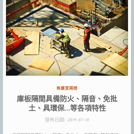
分
無塵室隔間
類:
庫板隔間具備防火、隔音、免批
土、具環保…等各項特性
發佈日期:
2019-07-10