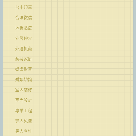
台中印章
合法徵信
地板貼皮
外勞仲介
外遇抓姦
妨礙家庭
娛樂影音
婚姻諮詢
室內裝修
室內設計
專業工程
尋人免費
尋人查址