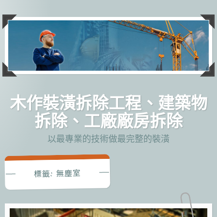
跳
至
主
要
內
容
木作裝潢拆除工程、建築物
拆除、工廠廠房拆除
以最專業的技術做最完整的裝潢
無塵室
標籤: