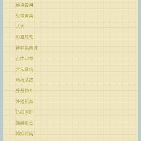
偵探費用
兒童書桌
八大
包車服務
博弈娛樂城
台中印章
合法徵信
地板貼皮
外勞仲介
外遇抓姦
妨礙家庭
娛樂影音
婚姻諮詢