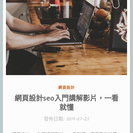
分
網頁設計
類:
網頁設計seo入門講解影片，一看
就懂
發佈日期:
2019-07-25