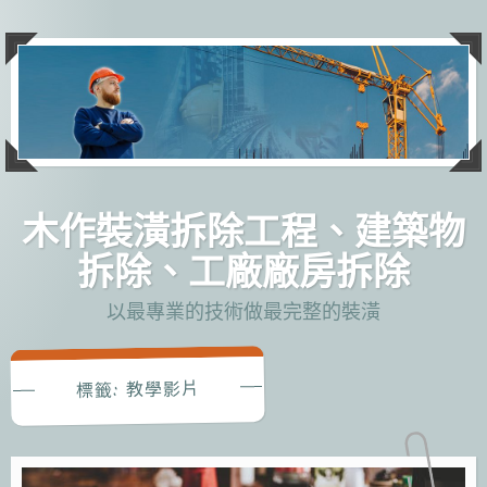
跳
至
主
要
內
容
木作裝潢拆除工程、建築物
拆除、工廠廠房拆除
以最專業的技術做最完整的裝潢
教學影片
標籤: