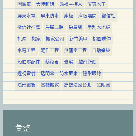
回頭車
大陸新娘
婚禮主持人
屏東木工
屏東水電
屏東防水
庫板
庫板隔間
徵信社
徵信社推薦
房屋二胎
房屋網
手刮木地板
抓漏
搬家
搬家公司
新竹美甲
桃園房仲
水電工程
泥作工程
無塵室工程
自助婚紗
船舶零配件
蔡淑君
豪宅
越南新娘
近視雷射
透明盒
防水屏東
隱形眼線
隱形鐵窗
高雄搬家
高雄法國台北
黑眼圈
彙整