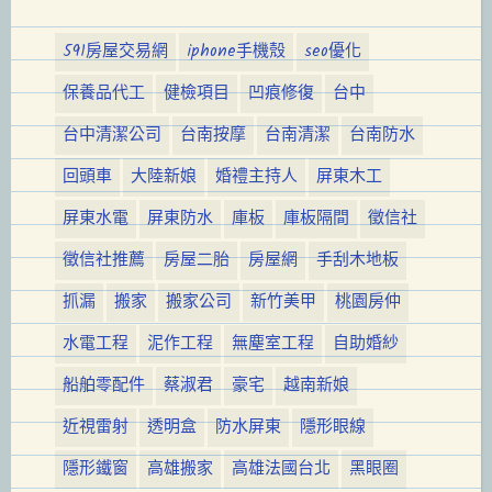
591房屋交易網
iphone手機殼
seo優化
保養品代工
健檢項目
凹痕修復
台中
台中清潔公司
台南按摩
台南清潔
台南防水
回頭車
大陸新娘
婚禮主持人
屏東木工
屏東水電
屏東防水
庫板
庫板隔間
徵信社
徵信社推薦
房屋二胎
房屋網
手刮木地板
抓漏
搬家
搬家公司
新竹美甲
桃園房仲
水電工程
泥作工程
無塵室工程
自助婚紗
船舶零配件
蔡淑君
豪宅
越南新娘
近視雷射
透明盒
防水屏東
隱形眼線
隱形鐵窗
高雄搬家
高雄法國台北
黑眼圈