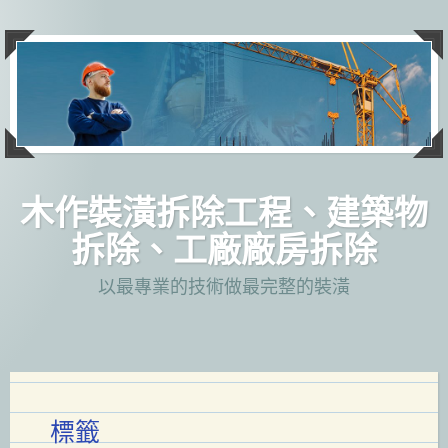
跳
至
主
要
內
容
木作裝潢拆除工程、建築物
拆除、工廠廠房拆除
以最專業的技術做最完整的裝潢
標籤