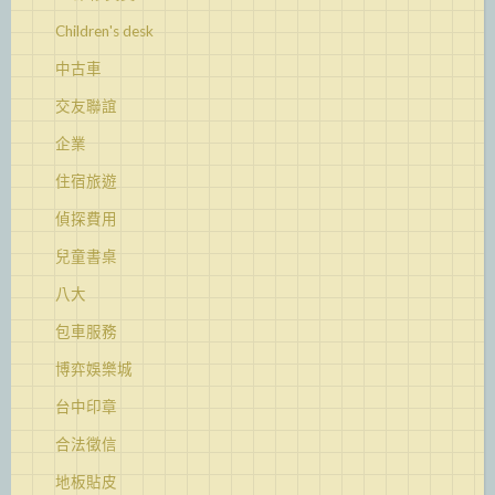
Children's desk
中古車
交友聯誼
企業
住宿旅遊
偵探費用
兒童書桌
八大
包車服務
博弈娛樂城
台中印章
合法徵信
地板貼皮