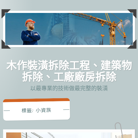
跳
至
主
要
內
容
木作裝潢拆除工程、建築物
拆除、工廠廠房拆除
以最專業的技術做最完整的裝潢
小資族
標籤: