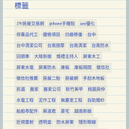
標籤
591房屋交易網
iphone手機殼
seo優化
保養品代工
健檢項目
凹痕修復
台中
台中清潔公司
台南按摩
台南清潔
台南防水
回頭車
大陸新娘
婚禮主持人
屏東木工
屏東水電
屏東防水
庫板
庫板隔間
徵信社
徵信社推薦
房屋二胎
房屋網
手刮木地板
抓漏
搬家
搬家公司
新竹美甲
桃園房仲
水電工程
泥作工程
無塵室工程
自助婚紗
船舶零配件
蔡淑君
豪宅
越南新娘
近視雷射
透明盒
防水屏東
隱形眼線