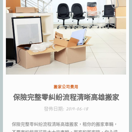
分
搬家公司費用
類:
保險完整零糾紛流程清晰高雄搬家
發佈日期:
2019-06-18
保險完整零糾紛流程清晰高雄搬家，租你的搬家車輛，
不要害怕租用可能太大的車輛。搬家和搬家時，你永遠