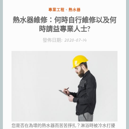
分
專業工程
、
熱水器
類:
熱水器維修：何時自行維修以及何
時請益專業人士?
發佈日期:
2020-07-14
您是否在為壞的熱水器而苦苦掙扎？淋浴時被冷水打擾