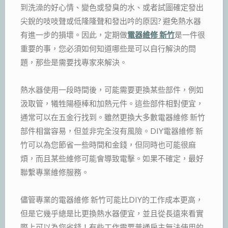
到洗澡的好心情、變色或發臭的水、或者試圖確定發出
尖銳的吱吱聲或低隆隆聲和發出吟的原因? 避免熱水器
有進一步的損壞。因此，定期做
電器維修 新竹
是一件很
重要的事，您必須如何知道哪些是可以自行解決的問
題，那些是需要找專家來解決。
熱水器使用一段時間後，可能需要更換某些部件，例如
汲取管，犧牲陽極棒和加熱元件。這些部件相對便宜，
通常可以在五金行找到。雖然更換大多數電器維修 新竹
部件相當容易，但並非完全沒有風險。DIY電器維修 新
竹可以為您節省一些時間和金錢，但同時也可能很麻
煩，而且某些維修可能會導致電擊。如果不確定，最好
聯繫專業維修服務。
儘管專業的電器維修 新竹可能比DIY的工作成本更高，
但是它幾乎總是比更換熱水器便宜，並且從長遠來看實
際上可以為您省錢！有些工作需要普通房主無法使用的