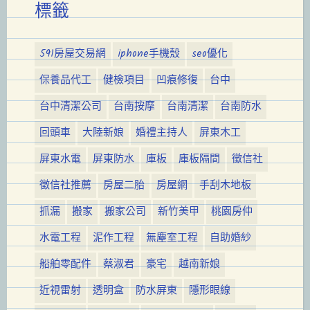
標籤
591房屋交易網
iphone手機殼
seo優化
保養品代工
健檢項目
凹痕修復
台中
台中清潔公司
台南按摩
台南清潔
台南防水
回頭車
大陸新娘
婚禮主持人
屏東木工
屏東水電
屏東防水
庫板
庫板隔間
徵信社
徵信社推薦
房屋二胎
房屋網
手刮木地板
抓漏
搬家
搬家公司
新竹美甲
桃園房仲
水電工程
泥作工程
無塵室工程
自助婚紗
船舶零配件
蔡淑君
豪宅
越南新娘
近視雷射
透明盒
防水屏東
隱形眼線