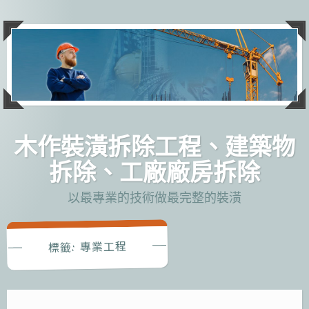
跳
至
主
要
內
容
木作裝潢拆除工程、建築物
拆除、工廠廠房拆除
以最專業的技術做最完整的裝潢
專業工程
標籤: