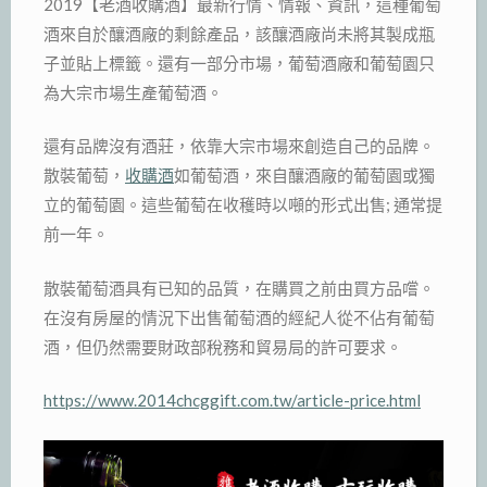
2019【老酒收購酒】最新行情、情報、資訊，這種葡萄
酒來自於釀酒廠的剩餘產品，該釀酒廠尚未將其製成瓶
子並貼上標籤。還有一部分市場，葡萄酒廠和葡萄園只
為大宗市場生產葡萄酒。
還有品牌沒有酒莊，依靠大宗市場來創造自己的品牌。
散裝葡萄，
收購酒
如葡萄酒，來自釀酒廠的葡萄園或獨
立的葡萄園。這些葡萄在收穫時以噸的形式出售; 通常提
前一年。
散裝葡萄酒具有已知的品質，在購買之前由買方品嚐。
在沒有房屋的情況下出售葡萄酒的經紀人從不佔有葡萄
酒，但仍然需要財政部稅務和貿易局的許可要求。
https://www.2014chcggift.com.tw/article-price.html