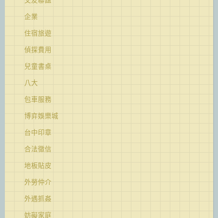
企業
住宿旅遊
偵探費用
兒童書桌
八大
包車服務
博弈娛樂城
台中印章
合法徵信
地板貼皮
外勞仲介
外遇抓姦
妨礙家庭