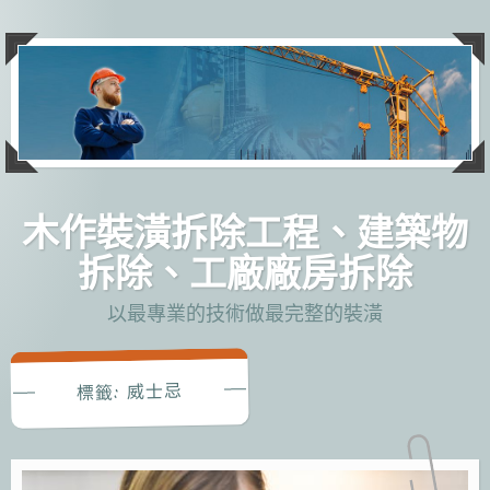
跳
至
主
要
內
容
木作裝潢拆除工程、建築物
拆除、工廠廠房拆除
以最專業的技術做最完整的裝潢
威士忌
標籤: