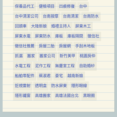
保養品代工
健檢項目
凹痕修復
台中
台中清潔公司
台南按摩
台南清潔
台南防水
回頭車
大陸新娘
婚禮主持人
屏東木工
屏東水電
屏東防水
庫板
庫板隔間
徵信社
徵信社推薦
房屋二胎
房屋網
手刮木地板
抓漏
搬家
搬家公司
新竹美甲
桃園房仲
水電工程
泥作工程
無塵室工程
自助婚紗
船舶零配件
蔡淑君
豪宅
越南新娘
近視雷射
透明盒
防水屏東
隱形眼線
隱形鐵窗
高雄搬家
高雄法國台北
黑眼圈