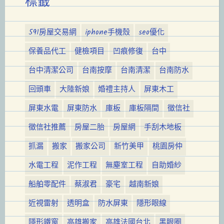
標籤
591房屋交易網
iphone手機殼
seo優化
保養品代工
健檢項目
凹痕修復
台中
台中清潔公司
台南按摩
台南清潔
台南防水
回頭車
大陸新娘
婚禮主持人
屏東木工
屏東水電
屏東防水
庫板
庫板隔間
徵信社
徵信社推薦
房屋二胎
房屋網
手刮木地板
抓漏
搬家
搬家公司
新竹美甲
桃園房仲
水電工程
泥作工程
無塵室工程
自助婚紗
船舶零配件
蔡淑君
豪宅
越南新娘
近視雷射
透明盒
防水屏東
隱形眼線
隱形鐵窗
高雄搬家
高雄法國台北
黑眼圈