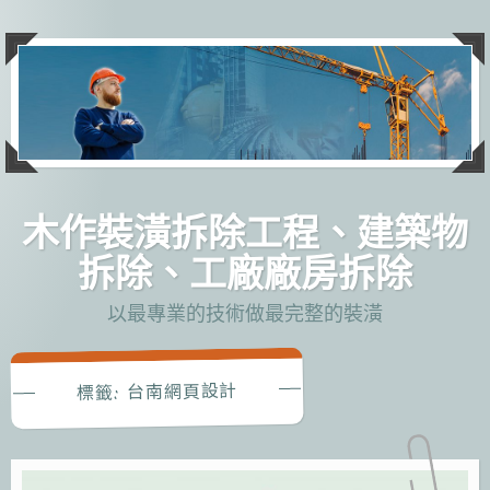
跳
至
主
要
內
容
木作裝潢拆除工程、建築物
拆除、工廠廠房拆除
以最專業的技術做最完整的裝潢
台南網頁設計
標籤: