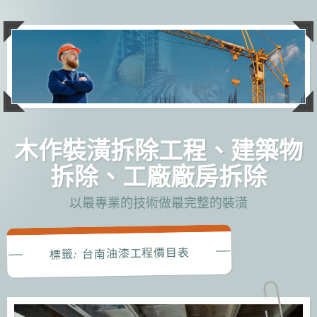
跳
至
主
要
內
容
木作裝潢拆除工程、建築物
拆除、工廠廠房拆除
以最專業的技術做最完整的裝潢
台南油漆工程價目表
標籤: