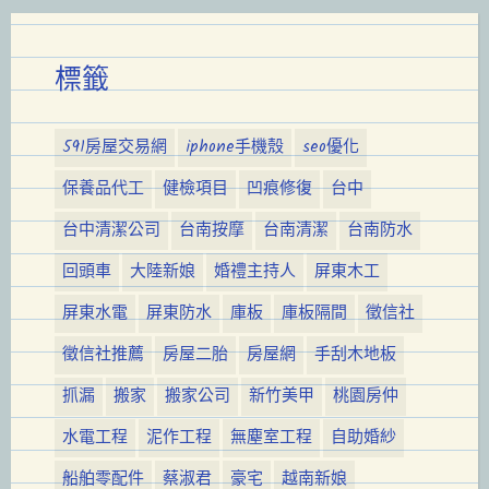
標籤
591房屋交易網
iphone手機殼
seo優化
保養品代工
健檢項目
凹痕修復
台中
台中清潔公司
台南按摩
台南清潔
台南防水
回頭車
大陸新娘
婚禮主持人
屏東木工
屏東水電
屏東防水
庫板
庫板隔間
徵信社
徵信社推薦
房屋二胎
房屋網
手刮木地板
抓漏
搬家
搬家公司
新竹美甲
桃園房仲
水電工程
泥作工程
無塵室工程
自助婚紗
船舶零配件
蔡淑君
豪宅
越南新娘