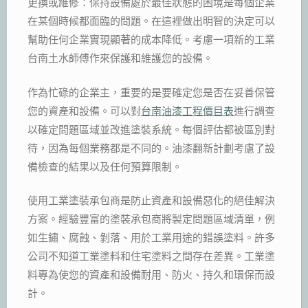
更換或維修：保持設備處於最佳狀態的困境是每個企業
在某個時候都面臨的問題。在這裡做出明智的決定可以
幫助任何企業實現顯著的成本降低。考慮一項新的工業
台南土水師傅作來保護和維護您的設備。
作為忙碌的企業主，重要的是要確定您是否在妥善保管
您的資產和設備。可以對
台南油漆工程價目表
進行調查
以確定問題區域並改進塗裝系統。每個評估都被區別對
待，因為每個業務都是不同的。油漆翻新計劃考慮了設
備檢查的結果以及任何預算限制。
使用工業塗裝承包商是防止資產和設備惡化的絕佳解決
方案。經驗豐富的塗裝承包商將製定問題區域清單，例
如生鏽、腐蝕、剝落、用於工業用途的錯誤塗料。許多
公司不知道工業塗料和住宅塗料之間存在差異。工業塗
料專為使您的資產和設備耐用、防火、持久和環保而設
計。