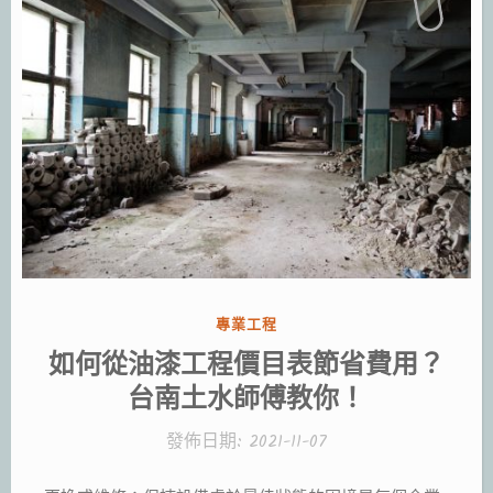
分
專業工程
類:
如何從油漆工程價目表節省費用？
台南土水師傅教你！
發佈日期:
2021-11-07