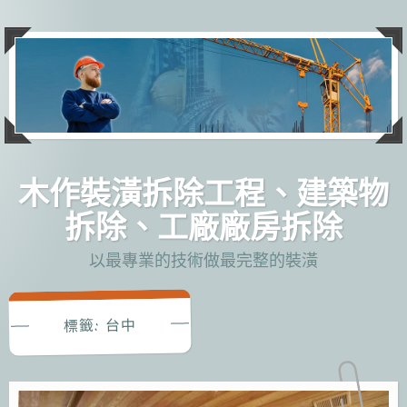
跳
至
主
要
內
容
木作裝潢拆除工程、建築物
拆除、工廠廠房拆除
以最專業的技術做最完整的裝潢
台中
標籤: