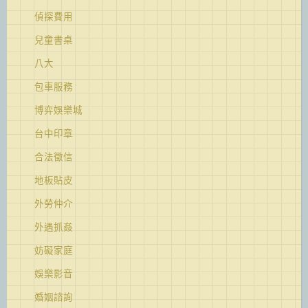
偵探費用
兒童書桌
八大
包車服務
博弈娛樂城
台中印章
合法徵信
地板貼皮
外勞仲介
外遇抓姦
妨礙家庭
娛樂影音
婚姻諮詢