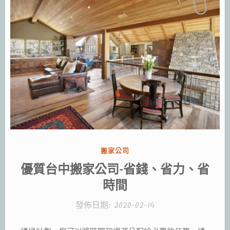
分
搬家公司
類:
優質台中搬家公司-省錢、省力、省
時間
發佈日期:
2020-02-14