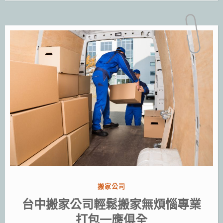
分
搬家公司
類:
台中搬家公司輕鬆搬家無煩惱專業
打包一應俱全‎