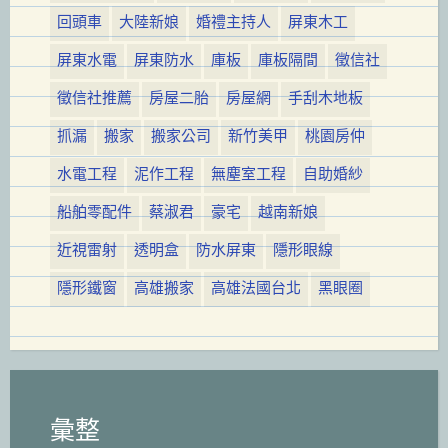
回頭車
大陸新娘
婚禮主持人
屏東木工
屏東水電
屏東防水
庫板
庫板隔間
徵信社
徵信社推薦
房屋二胎
房屋網
手刮木地板
抓漏
搬家
搬家公司
新竹美甲
桃園房仲
水電工程
泥作工程
無塵室工程
自助婚紗
船舶零配件
蔡淑君
豪宅
越南新娘
近視雷射
透明盒
防水屏東
隱形眼線
隱形鐵窗
高雄搬家
高雄法國台北
黑眼圈
彙整