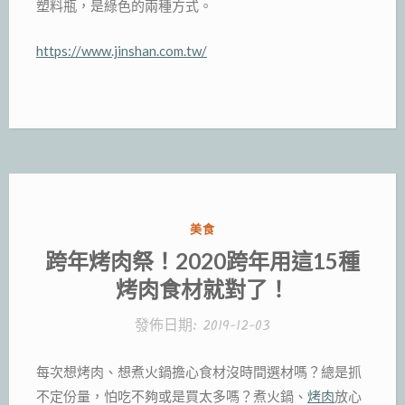
塑料瓶，是綠色的兩種方式。
https://www.jinshan.com.tw/
分
美食
類:
跨年烤肉祭！2020跨年用這15種
烤肉食材就對了！
發佈日期:
2019-12-03
每次想烤肉、想煮火鍋擔心食材沒時間選材嗎？總是抓
不定份量，怕吃不夠或是買太多嗎？煮火鍋、
烤肉
放心