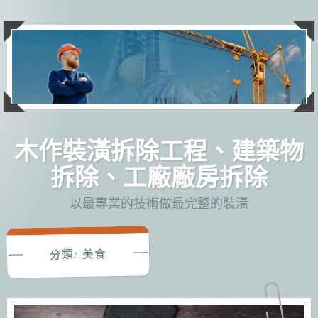
跳
至
主
要
內
容
木作裝潢拆除工程、建築物
拆除、工廠廠房拆除
以最專業的技術做最完整的裝潢
美食
分類: