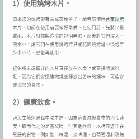
1）使用燒烤木片。
如果您的燒烤架有蓋或某種蓋子，請考慮使用
台南燒烤
木片，切記在使用前要做好準備。在使用前，先將少量
或兩片木片根據製造商的說明弄濕，然後將它們浸入一
碗水中，讓它們在使用燒烤煙具或花園燒烤爐中浸泡至
少半小時，然後再使用。
避免將未準備好的木片直接放在木炭上或直接熱源附
近，因為它們會迅速燃燒並釋放出苦味的煙味，可能會
破壞您的食物。
2）健康飲食。
避免在燒烤過程中喝牛奶，因為這會減慢食物的消化速
度。取而代之的是嘗試喝一些其他飲料，以補充您正在
烹飪的食物，例如進口啤酒，淡啤酒，白葡萄酒和玫瑰