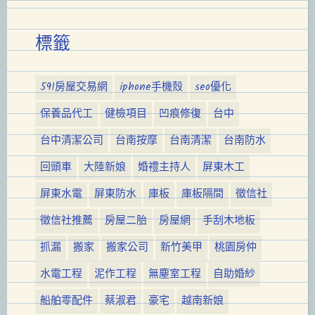
標籤
591房屋交易網
iphone手機殼
seo優化
保養品代工
健檢項目
凹痕修復
台中
台中清潔公司
台南按摩
台南清潔
台南防水
回頭車
大陸新娘
婚禮主持人
屏東木工
屏東水電
屏東防水
庫板
庫板隔間
徵信社
徵信社推薦
房屋二胎
房屋網
手刮木地板
抓漏
搬家
搬家公司
新竹美甲
桃園房仲
水電工程
泥作工程
無塵室工程
自助婚紗
船舶零配件
蔡淑君
豪宅
越南新娘