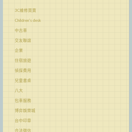
3C維修買賣
Children's desk
中古車
交友聯誼
企業
住宿旅遊
偵探費用
兒童書桌
八大
包車服務
博弈娛樂城
台中印章
合法徵信