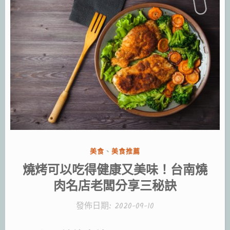
分
美食
、
美食推薦
類:
燒烤可以吃得健康又美味！台南燒
肉名店老闆分享三秘訣
發佈日期:
2020-09-10