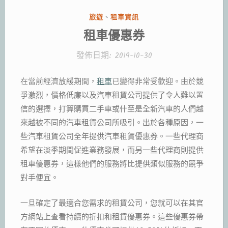
分
旅遊
、
租車資訊
類:
租車優惠券
發佈日期:
2019-10-30
在當前經濟放緩期間，
租車
已變得非常受歡迎。由於競
爭激烈，價格低廉以及汽車租賃公司提供了令人難以置
信的選擇，打算購買二手車或什至是全新汽車的人們越
來越被不同的汽車租賃公司所吸引。出於各種原因，一
些汽車租賃公司全年提供汽車租賃優惠券。一些代理商
希望在淡季期間促進業務發展，而另一些代理商則提供
租車優惠券，這樣他們的服務將比提供類似服務的競爭
對手便宜。
一旦確定了最適合您需求的租賃公司，您就可以在其官
方網站上查看持續的折扣和租賃優惠券。這些優惠券帶