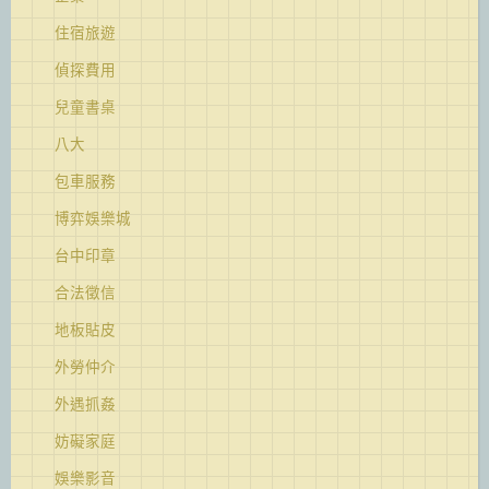
住宿旅遊
偵探費用
兒童書桌
八大
包車服務
博弈娛樂城
台中印章
合法徵信
地板貼皮
外勞仲介
外遇抓姦
妨礙家庭
娛樂影音