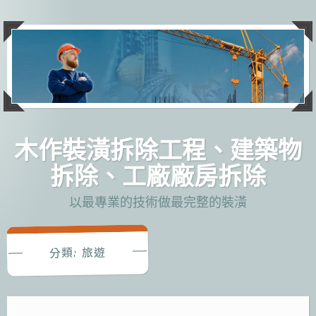
跳
至
主
要
內
容
木作裝潢拆除工程、建築物
拆除、工廠廠房拆除
以最專業的技術做最完整的裝潢
旅遊
分類: