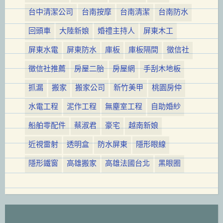
台中清潔公司
台南按摩
台南清潔
台南防水
回頭車
大陸新娘
婚禮主持人
屏東木工
屏東水電
屏東防水
庫板
庫板隔間
徵信社
徵信社推薦
房屋二胎
房屋網
手刮木地板
抓漏
搬家
搬家公司
新竹美甲
桃園房仲
水電工程
泥作工程
無塵室工程
自助婚紗
船舶零配件
蔡淑君
豪宅
越南新娘
近視雷射
透明盒
防水屏東
隱形眼線
隱形鐵窗
高雄搬家
高雄法國台北
黑眼圈