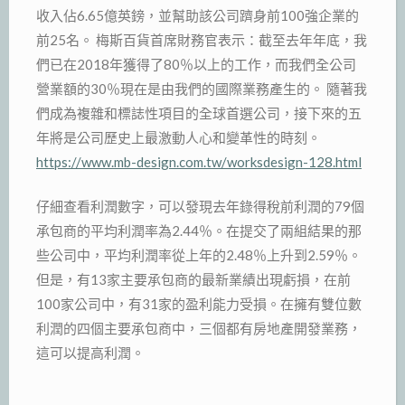
收入佔6.65億英鎊，並幫助該公司躋身前100強企業的
前25名。 梅斯百貨首席財務官表示：截至去年年底，我
們已在2018年獲得了80％以上的工作，而我們全公司
營業額的30％現在是由我們的國際業務產生的。 隨著我
們成為複雜和標誌性項目的全球首選公司，接下來的五
年將是公司歷史上最激動人心和變革性的時刻。
https://www.mb-design.com.tw/worksdesign-128.html
仔細查看利潤數字，可以發現去年錄得稅前利潤的79個
承包商的平均利潤率為2.44％。在提交了兩組結果的那
些公司中，平均利潤率從上年的2.48％上升到2.59％。
但是，有13家主要承包商的最新業績出現虧損，在前
100家公司中，有31家的盈利能力受損。在擁有雙位數
利潤的四個主要承包商中，三個都有房地產開發業務，
這可以提高利潤。