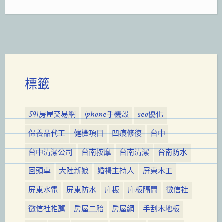
標籤
591房屋交易網
iphone手機殼
seo優化
保養品代工
健檢項目
凹痕修復
台中
台中清潔公司
台南按摩
台南清潔
台南防水
回頭車
大陸新娘
婚禮主持人
屏東木工
屏東水電
屏東防水
庫板
庫板隔間
徵信社
徵信社推薦
房屋二胎
房屋網
手刮木地板