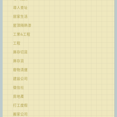
尋人查址
居家生活
屋頂隔熱漆
工業&工程
工程
庫存切貨
庫存貨
廢物清運
建設公司
徵信社
房地產
打工度假
搬家公司