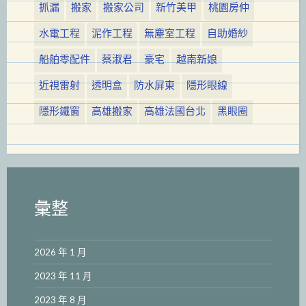
抓漏
搬家
搬家公司
新竹美甲
桃園房仲
水電工程
泥作工程
無塵室工程
自助婚紗
船舶零配件
蔡淑君
豪宅
越南新娘
近視雷射
透明盒
防水屏東
隱形眼線
隱形鐵窗
高雄搬家
高雄法國台北
黑眼圈
彙整
2026 年 1 月
2023 年 11 月
2023 年 8 月