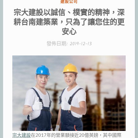
分
建設公司
類:
宗大建設以誠信、樸實的精神，深
耕台南建築業，只為了讓您住的更
安心
發佈日期:
2019-12-13
宗大建設
在2017年的營業額接近20億英鎊，其中國際