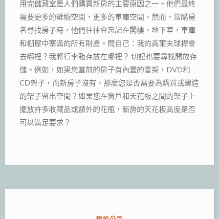
用完儲藏室是人們購買新房的主要原因之一。他們最終
需要更多的壁櫥空間，更多的車庫空間。然而，當購房
者尋找房子時，他們往往會忘記在閣樓，地下室，車庫
和棚屋中塞滿的所有財產。問自己：我的高爾夫球桿會
去哪裡？我將行李箱存放在哪裡？ 切記也要尋找開放存
儲。例如，如果您當前的房子有內置的書架，DVD和
CD架子，而新房子沒有，那麼您是否需要為購買或建造
的架子留出空間？如果您在窗戶和天花板之間的架子上
擺放許多收藏品或額外的花瓶，新房的天花板高度是否
可以滿足要求？
分
建設公司