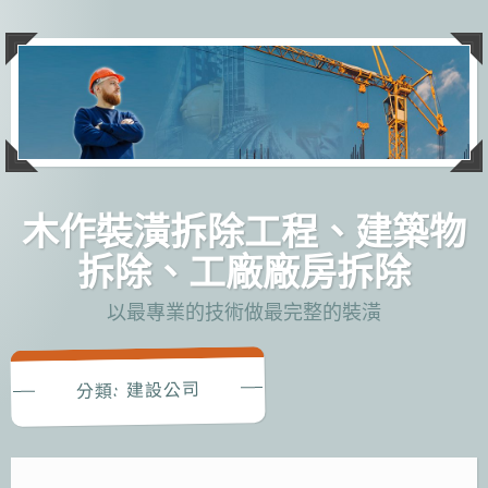
跳
至
主
要
內
容
木作裝潢拆除工程、建築物
拆除、工廠廠房拆除
以最專業的技術做最完整的裝潢
建設公司
分類: