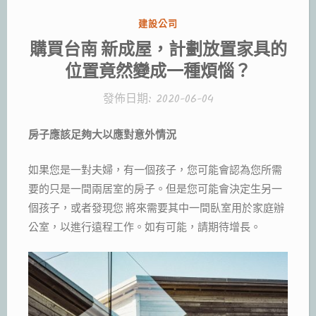
分
建設公司
類:
購買台南 新成屋，計劃放置家具的
位置竟然變成一種煩惱？
發佈日期:
2020-06-04
房子應該足夠大以應對意外情況
如果您是一對夫婦，有一個孩子，您可能會認為您所需
要的只是一間兩居室的房子。但是您可能會決定生另一
個孩子，或者發現您 將來需要其中一間臥室用於家庭辦
公室，以進行遠程工作。如有可能，請期待增長。