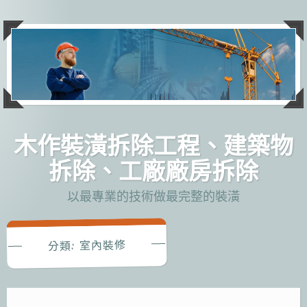
跳
至
主
要
內
容
木作裝潢拆除工程、建築物
拆除、工廠廠房拆除
以最專業的技術做最完整的裝潢
室內裝修
分類: