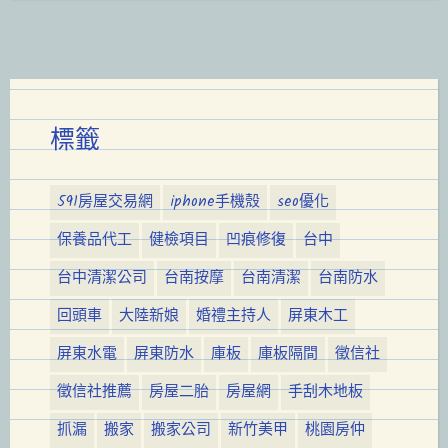
標籤
591房屋交易網
iphone手機殼
seo優化
保養品代工
健檢項目
凹痕修復
台中
台中清潔公司
台南按摩
台南清潔
台南防水
回頭車
大陸新娘
婚禮主持人
屏東木工
屏東水電
屏東防水
庫板
庫板隔間
徵信社
徵信社推薦
房屋二胎
房屋網
手刮木地板
抓漏
搬家
搬家公司
新竹美甲
桃園房仲