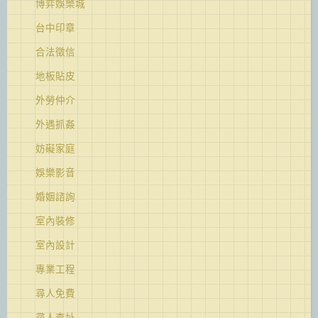
博弈娛樂城
台中印章
合法徵信
地板貼皮
外勞仲介
外遇抓姦
妨礙家庭
娛樂影音
婚姻諮詢
室內裝修
室內設計
專業工程
尋人免費
尋人查址