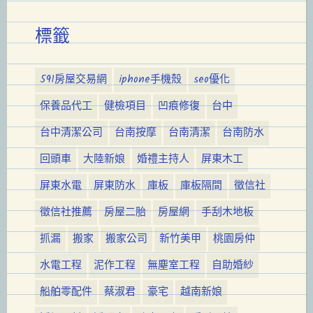
標籤
591房屋交易網
iphone手機殼
seo優化
保養品代工
健檢項目
凹痕修復
台中
台中清潔公司
台南按摩
台南清潔
台南防水
回頭車
大陸新娘
婚禮主持人
屏東木工
屏東水電
屏東防水
庫板
庫板隔間
徵信社
徵信社推薦
房屋二胎
房屋網
手刮木地板
抓漏
搬家
搬家公司
新竹美甲
桃園房仲
水電工程
泥作工程
無塵室工程
自助婚紗
船舶零配件
蔡淑君
豪宅
越南新娘