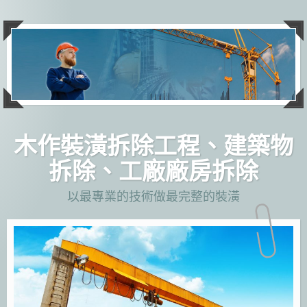
跳
至
主
要
內
容
木作裝潢拆除工程、建築物
拆除、工廠廠房拆除
以最專業的技術做最完整的裝潢