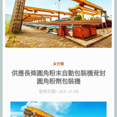
分
未分類
類:
供應長條圓角粉末自動包裝機背封
圓角粉劑包裝機
發佈日期:
2021-10-08