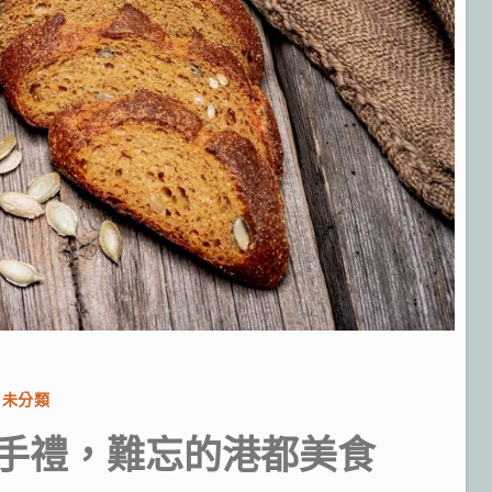
分
未分類
類:
伴手禮，難忘的港都美食