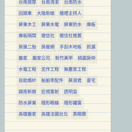
台南按摩
台南清潔
台南防水
回頭車
大陸新娘
婚禮主持人
屏東木工
屏東水電
屏東防水
庫板
庫板隔間
徵信社
徵信社推薦
房屋二胎
房屋網
手刮木地板
抓漏
搬家
搬家公司
新竹美甲
桃園房仲
水電工程
泥作工程
無塵室工程
自助婚紗
船舶零配件
蔡淑君
豪宅
越南新娘
近視雷射
透明盒
防水屏東
隱形眼線
隱形鐵窗
高雄搬家
高雄法國台北
黑眼圈