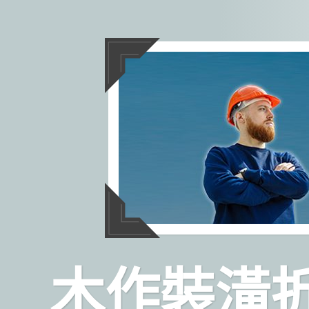
跳
至
主
要
內
容
木作裝潢