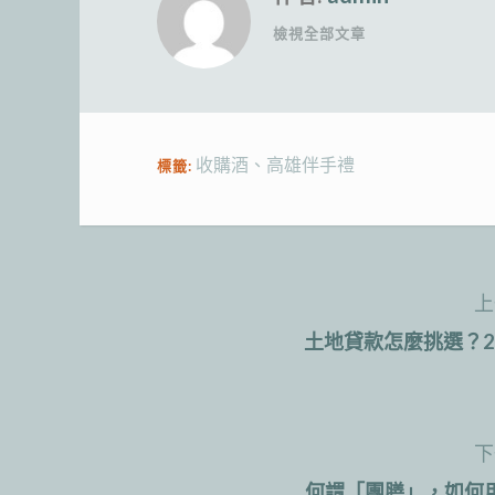
檢視全部文章
收購酒
、
高雄伴手禮
標籤:
上
文
土地貸款怎麼挑選？
章
導
下
覽
何謂「團膳」，如何