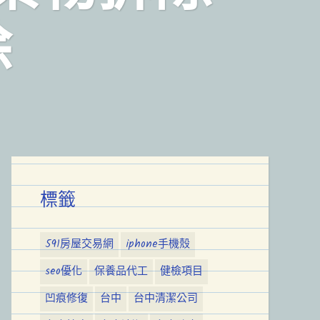
除
標籤
591房屋交易網
iphone手機殼
seo優化
保養品代工
健檢項目
凹痕修復
台中
台中清潔公司