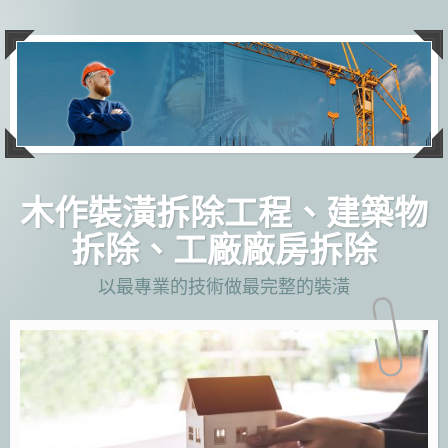
跳
至
主
要
內
容
木作裝潢拆除工程、建築物
拆除、工廠廠房拆除
以最專業的技術做最完整的裝潢