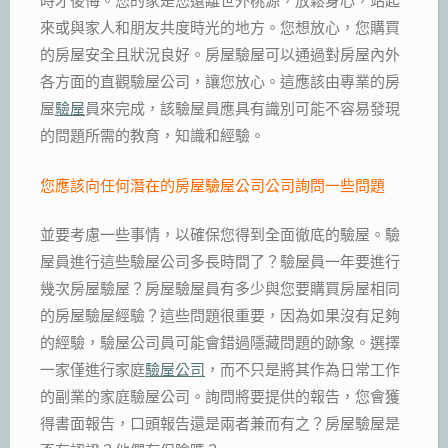
時才後悔。您的家是您遠離世外桃源，放鬆身心，站起
來或與家人和朋友共度時光的地方。您想放心，您購買
的房屋安全且狀況良好。房屋驗屋可以通過對房屋內外
各方面的直觀驗屋公司，讓您放心。這應該由專業的房
屋
驗屋
員來完成，該驗屋員應具有識別可能不容易發現
的問題所需的教育，知識和經驗。
您應該向任何潛在的房屋驗屋公司公司詢問一些問題
並要考慮一些事情，以確保您得到全面徹底的驗屋。驗
屋員進行這些驗屋公司多長時間了？驗屋員一年要進行
幾次房屋驗屋？房屋驗屋員有多少與您要購買房屋相同
的房屋驗屋經驗？這些問題很重要，因為如果沒有足夠
的經驗，驗屋公司員可能會錯過隱藏問題的跡象。選擇
一家僅進行家庭
驗屋公司
，而不只是將其作為日常工作
的副業的家庭驗屋公司。詢問將要提供的報告，您會獲
得書面報告，口頭報告還是兩者兼而有之？房屋驗屋是