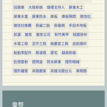
回頭車
大陸新娘
婚禮主持人
屏東木工
屏東水電
屏東防水
庫板
庫板隔間
徵信社
徵信社推薦
房屋二胎
房屋網
手刮木地板
抓漏
搬家
搬家公司
新竹美甲
桃園房仲
水電工程
泥作工程
無塵室工程
自助婚紗
船舶零配件
蔡淑君
豪宅
越南新娘
近視雷射
透明盒
防水屏東
隱形眼線
隱形鐵窗
高雄搬家
高雄法國台北
黑眼圈
彙整