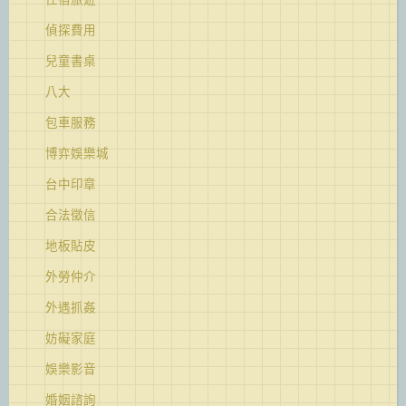
偵探費用
兒童書桌
八大
包車服務
博弈娛樂城
台中印章
合法徵信
地板貼皮
外勞仲介
外遇抓姦
妨礙家庭
娛樂影音
婚姻諮詢