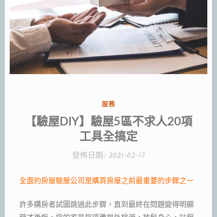
分
服務
類:
【驗屋DIY】驗屋5區不求人20項
工具全搞定
發佈日期:
2021-02-17
全面的房屋驗屋公司是購買房屋之前最重要的步驟之一
許多購房者試圖跳過此步驟，直到最終在問題變得明顯