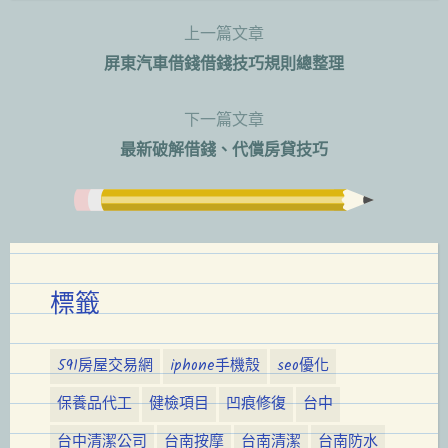
上一篇文章
文
屏東汽車借錢借錢技巧規則總整理
章
下一篇文章
導
最新破解借錢、代償房貸技巧
覽
標籤
591房屋交易網
iphone手機殼
seo優化
保養品代工
健檢項目
凹痕修復
台中
台中清潔公司
台南按摩
台南清潔
台南防水