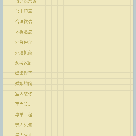
博弈娛樂城
台中印章
合法徵信
地板貼皮
外勞仲介
外遇抓姦
妨礙家庭
娛樂影音
婚姻諮詢
室內裝修
室內設計
專業工程
尋人免費
尋人查址