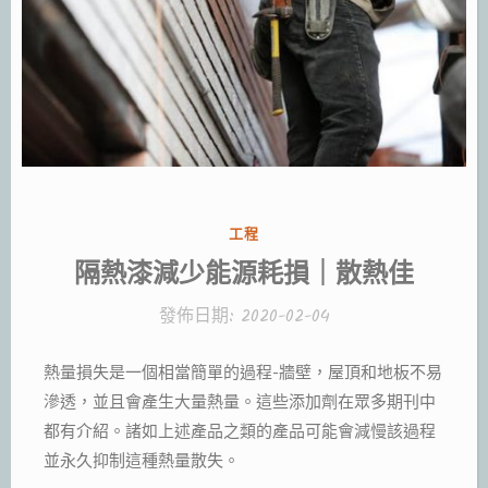
分
工程
類:
隔熱漆減少能源耗損｜散熱佳
發佈日期:
2020-02-04
熱量損失是一個相當簡單的過程-牆壁，屋頂和地板不易
滲透，並且會產生大量熱量。這些添加劑在眾多期刊中
都有介紹。諸如上述產品之類的產品可能會減慢該過程
並永久抑制這種熱量散失。