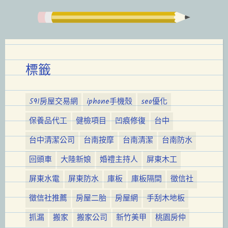
標籤
591房屋交易網
iphone手機殼
seo優化
保養品代工
健檢項目
凹痕修復
台中
台中清潔公司
台南按摩
台南清潔
台南防水
回頭車
大陸新娘
婚禮主持人
屏東木工
屏東水電
屏東防水
庫板
庫板隔間
徵信社
徵信社推薦
房屋二胎
房屋網
手刮木地板
抓漏
搬家
搬家公司
新竹美甲
桃園房仲