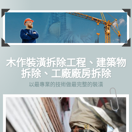
跳
至
主
要
內
容
木作裝潢拆除工程、建築物
拆除、工廠廠房拆除
以最專業的技術做最完整的裝潢