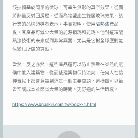
該技術基於簡單的微球，可產生無形的真空效果，從而
將熱量反射回房屋，從而為牆壁產生雙層玻璃效果。該
行業的品牌領導者表示，事實證明，使用
隔熱漆
產品
後，其產品可減少大量的能源損耗和能耗。他對這項隔
熱漆技術的未來感到非常興奮，尤其是它對全球應對氣
候變化所做的貢獻。
當然，反之亦然，這些產品還可以防止熱量在炎熱的氣
候中進入建築物，從而使建築物保持涼爽，任何人在這
種氣候下都會意識到這是一個主要問題，這樣做可以節
省空調成本並節省大量的時間。更舒適的生活環境。
https://www.bnbskin.com.tw/book-1.html