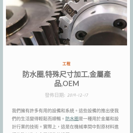
分
工程
類:
防水圈,特殊尺寸加工,金屬產
品,OEM
發佈日期:
2019-12-17
我們擁有許多有用的設備和系統。這些設備的推出使我
們的生活變得輕鬆而順暢。
防水
圈
是一種用於金屬和設
計行業的技術。實際上，這是在機械車間中對原材料進