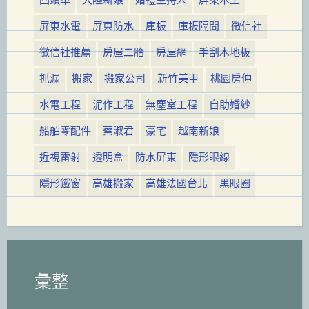
回頭車
大陸新娘
婚禮主持人
屏東木工
屏東水電
屏東防水
庫板
庫板隔間
徵信社
徵信社推薦
房屋二胎
房屋網
手刮木地板
抓漏
搬家
搬家公司
新竹美甲
桃園房仲
水電工程
泥作工程
無塵室工程
自助婚紗
船舶零配件
蔡淑君
豪宅
越南新娘
近視雷射
透明盒
防水屏東
隱形眼線
隱形鐵窗
高雄搬家
高雄法國台北
黑眼圈
彙整