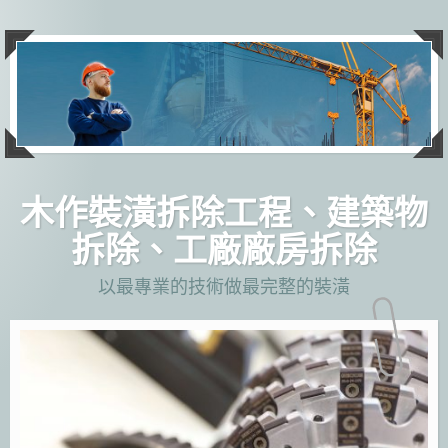
跳
至
主
要
內
容
木作裝潢拆除工程、建築物
拆除、工廠廠房拆除
以最專業的技術做最完整的裝潢