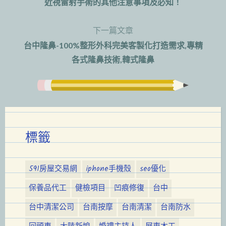
近視雷射手術的其他注意事項及必知！
章
下一篇文章
導
台中隆鼻-100%整形外科完美客製化打造需求,專精
覽
各式隆鼻技術,韓式隆鼻
標籤
591房屋交易網
iphone手機殼
seo優化
保養品代工
健檢項目
凹痕修復
台中
台中清潔公司
台南按摩
台南清潔
台南防水