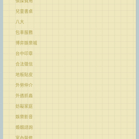
偵探費用
兒童書桌
八大
包車服務
博弈娛樂城
台中印章
合法徵信
地板貼皮
外勞仲介
外遇抓姦
妨礙家庭
娛樂影音
婚姻諮詢
室內裝修