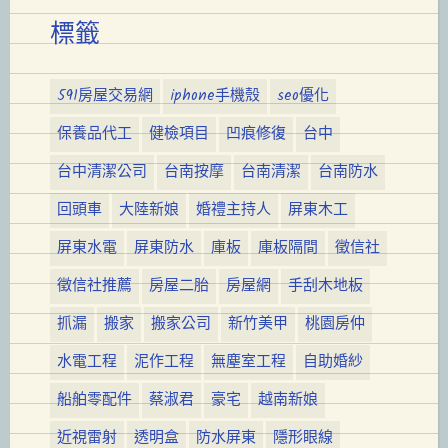
標籤
591房屋交易網
iphone手機殼
seo優化
保養品代工
健檢項目
凹痕修復
台中
台中清潔公司
台南按摩
台南清潔
台南防水
回頭車
大陸新娘
婚禮主持人
屏東木工
屏東水電
屏東防水
庫板
庫板隔間
徵信社
徵信社推薦
房屋二胎
房屋網
手刮木地板
抓漏
搬家
搬家公司
新竹美甲
桃園房仲
水電工程
泥作工程
無塵室工程
自助婚紗
船舶零配件
蔡淑君
豪宅
越南新娘
近視雷射
透明盒
防水屏東
隱形眼線