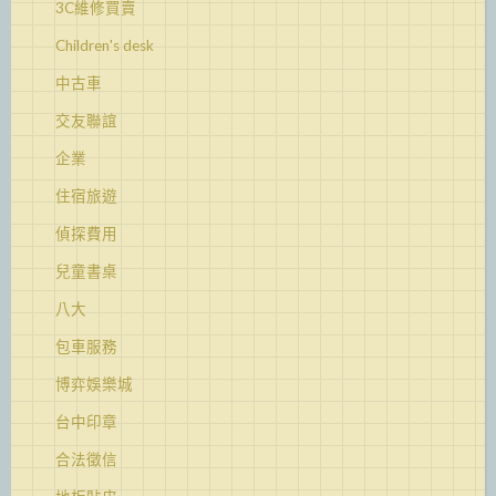
3C維修買賣
Children's desk
中古車
交友聯誼
企業
住宿旅遊
偵探費用
兒童書桌
八大
包車服務
博弈娛樂城
台中印章
合法徵信