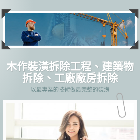
跳
至
主
要
內
容
木作裝潢拆除工程、建築物
拆除、工廠廠房拆除
以最專業的技術做最完整的裝潢