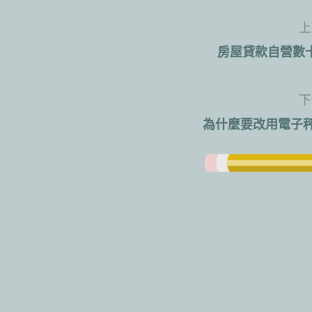
上
文
房屋貸款自營數
章
導
下
為什麼要改用電子秤
覽