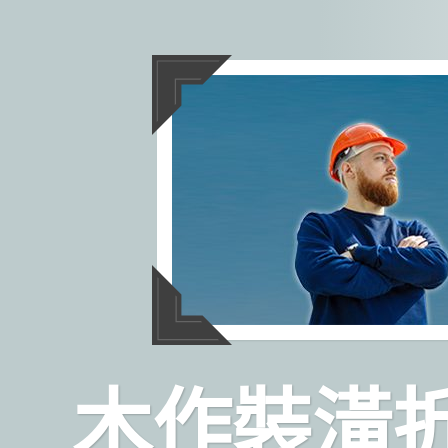
跳
至
主
要
內
容
木作裝潢