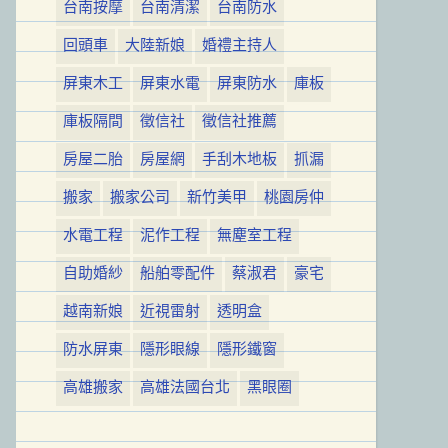
台南按摩
台南清潔
台南防水
回頭車
大陸新娘
婚禮主持人
屏東木工
屏東水電
屏東防水
庫板
庫板隔間
徵信社
徵信社推薦
房屋二胎
房屋網
手刮木地板
抓漏
搬家
搬家公司
新竹美甲
桃園房仲
水電工程
泥作工程
無塵室工程
自助婚紗
船舶零配件
蔡淑君
豪宅
越南新娘
近視雷射
透明盒
防水屏東
隱形眼線
隱形鐵窗
高雄搬家
高雄法國台北
黑眼圈