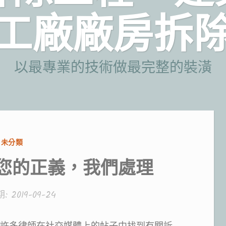
工廠廠房拆
以最專業的技術做最完整的裝潢
分
未分類
類:
您的正義，我們處理
期:
2019-09-24
許多律師在社交媒體上的帖子中找到有關訴