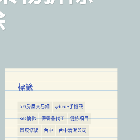
除
標籤
591房屋交易網
iphone手機殼
seo優化
保養品代工
健檢項目
凹痕修復
台中
台中清潔公司