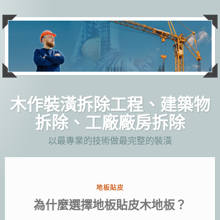
跳
至
主
要
內
容
木作裝潢拆除工程、建築物
拆除、工廠廠房拆除
以最專業的技術做最完整的裝潢
分
地板貼皮
類:
為什麼選擇地板貼皮木地板？