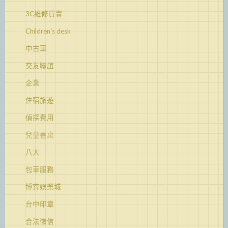
3C維修買賣
Children's desk
中古車
交友聯誼
企業
住宿旅遊
偵探費用
兒童書桌
八大
包車服務
博弈娛樂城
台中印章
合法徵信