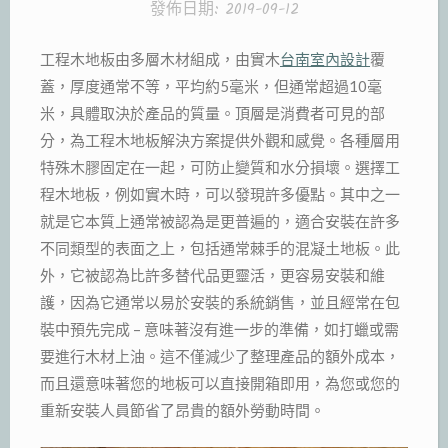
發佈日期:
2019-09-12
工程木地板由多層木材組成，由實木
台南室內設計
覆
蓋，厚度通常不等，平均約5毫米，但通常超過10毫
米，具體取決於產品的質量。頂層是消費者可見的部
分，為工程木地板解決方案提供外觀和感覺。各種層用
特殊木膠固定在一起，可防止變質和水分損壞。選擇工
程木地板，例如實木時，可以發現許多優點。其中之一
就是它本質上通常被認為是更普遍的，適合安裝在許多
不同類型的表面之上，包括通常棘手的混凝土地板。此
外，它被認為比許多替代品更靈活，更容易安裝和維
護，因為它通常以易於安裝的系統銷售，並且經常在包
裝中預先完成 – 意味著沒有進一步的準備，如打蠟或需
要進行木材上油。這不僅減少了整理產品的額外成本，
而且還意味著您的地板可以直接開箱即用，為您或您的
重新安裝人員節省了昂貴的額外勞動時間。