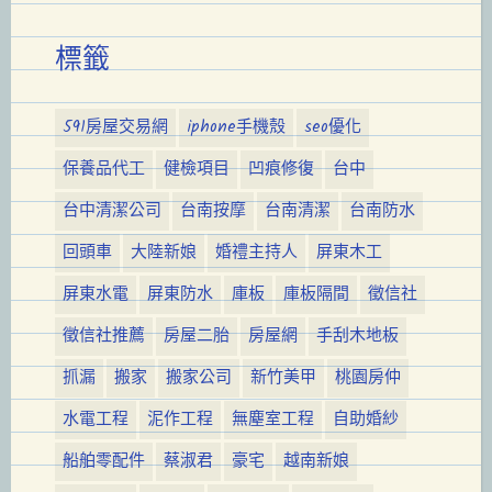
標籤
591房屋交易網
iphone手機殼
seo優化
保養品代工
健檢項目
凹痕修復
台中
台中清潔公司
台南按摩
台南清潔
台南防水
回頭車
大陸新娘
婚禮主持人
屏東木工
屏東水電
屏東防水
庫板
庫板隔間
徵信社
徵信社推薦
房屋二胎
房屋網
手刮木地板
抓漏
搬家
搬家公司
新竹美甲
桃園房仲
水電工程
泥作工程
無塵室工程
自助婚紗
船舶零配件
蔡淑君
豪宅
越南新娘