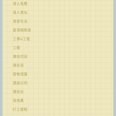
尋人免費
尋人查址
居家生活
屋頂隔熱漆
工業&工程
工程
庫存切貨
庫存貨
廢物清運
建設公司
徵信社
房地產
打工度假