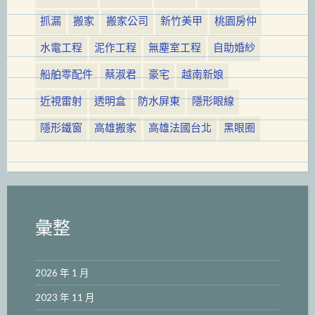
抓漏
搬家
搬家公司
新竹美甲
桃園房仲
水電工程
泥作工程
無塵室工程
自助婚紗
船舶零配件
蔡淑君
豪宅
越南新娘
近視雷射
透明盒
防水屏東
隱形眼線
隱形鐵窗
高雄搬家
高雄法國台北
黑眼圈
彙整
2026 年 1 月
2023 年 11 月