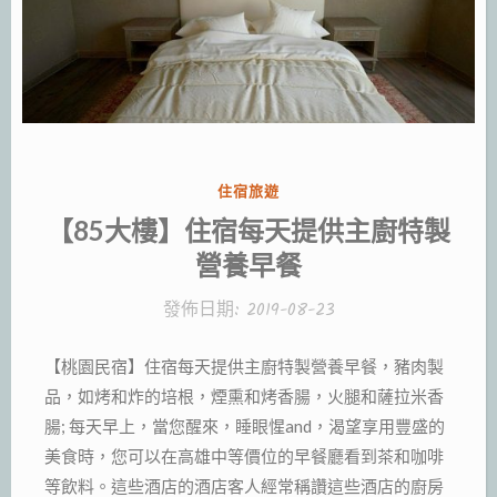
分
住宿旅遊
類:
【85大樓】住宿每天提供主廚特製
營養早餐
發佈日期:
2019-08-23
【桃園民宿】住宿每天提供主廚特製營養早餐，豬肉製
品，如烤和炸的培根，煙熏和烤香腸，火腿和薩拉米香
腸; 每天早上，當您醒來，睡眼惺and，渴望享用豐盛的
美食時，您可以在高雄中等價位的早餐廳看到茶和咖啡
等飲料。這些酒店的酒店客人經常稱讚這些酒店的廚房