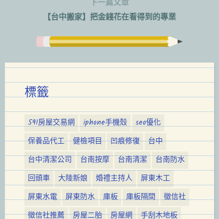
下一篇文章
導
【台中搬家】把金錢花在看得到的專業
覽
標籤
591房屋交易網
iphone手機殼
seo優化
保養品代工
健檢項目
凹痕修復
台中
台中清潔公司
台南按摩
台南清潔
台南防水
回頭車
大陸新娘
婚禮主持人
屏東木工
屏東水電
屏東防水
庫板
庫板隔間
徵信社
徵信社推薦
房屋二胎
房屋網
手刮木地板