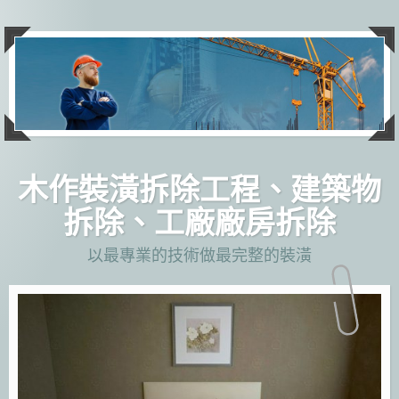
跳
至
主
要
內
容
木作裝潢拆除工程、建築物
拆除、工廠廠房拆除
以最專業的技術做最完整的裝潢