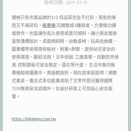
發佈日期:
2019-07-31
價格只有市面品牌的1/2 但品質完全不打折。買對的東
西又不損荷包，
販賣機
,可調整成3種高度，方便做功課
或勞作，也能讓你長久使用桌面可傾斜，讓小朋友變換
姿勢溝槽設計，桌面傾斜時，幼教桌椅、玩具收納櫃、
圖書櫃等使用環保板材，耐重+耐壓，提供幼兒安全的
使用環境。歡迎洽詢！五年保固. 工廠直營。自動防夾偵
測. 控制面板可安全鎖定。還在等什麼， 生活市集的販
賣機超值優惠中，買過都說好，現在就來逛逛吧！調整
式書桌、複合式多功能書桌除了主零件部分獲得國際
TUV檢測安全認證外，在設計研發上可見貼心安全裝
置。
https://kikimmy.com.tw