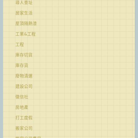
尋人查址
居家生活
屋頂隔熱漆
工業&工程
工程
庫存切貨
庫存貨
廢物清運
建設公司
徵信社
房地產
打工度假
搬家公司