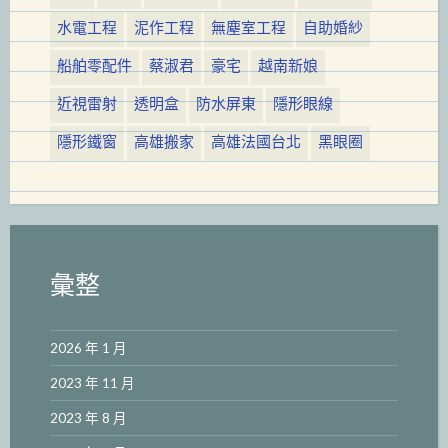
水電工程
泥作工程
無塵室工程
自助婚紗
船舶零配件
蔡淑君
豪宅
越南新娘
近視雷射
透明盒
防水屏東
隱形眼線
隱形鐵窗
高雄搬家
高雄法國台北
黑眼圈
彙整
2026 年 1 月
2023 年 11 月
2023 年 8 月