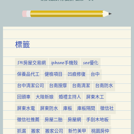
覽
標籤
591房屋交易網
iphone手機殼
seo優化
保養品代工
健檢項目
凹痕修復
台中
台中清潔公司
台南按摩
台南清潔
台南防水
回頭車
大陸新娘
婚禮主持人
屏東木工
屏東水電
屏東防水
庫板
庫板隔間
徵信社
徵信社推薦
房屋二胎
房屋網
手刮木地板
抓漏
搬家
搬家公司
新竹美甲
桃園房仲