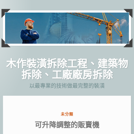
跳
至
主
要
內
容
木作裝潢拆除工程、建築物
拆除、工廠廠房拆除
以最專業的技術做最完整的裝潢
分
未分類
類:
可升降調整的販賣機