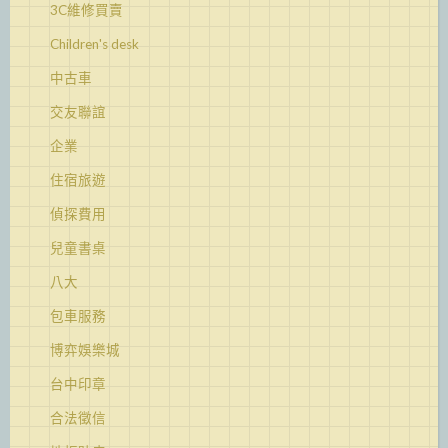
3C維修買賣
Children's desk
中古車
交友聯誼
企業
住宿旅遊
偵探費用
兒童書桌
八大
包車服務
博弈娛樂城
台中印章
合法徵信