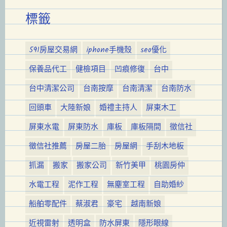
標籤
591房屋交易網
iphone手機殼
seo優化
保養品代工
健檢項目
凹痕修復
台中
台中清潔公司
台南按摩
台南清潔
台南防水
回頭車
大陸新娘
婚禮主持人
屏東木工
屏東水電
屏東防水
庫板
庫板隔間
徵信社
徵信社推薦
房屋二胎
房屋網
手刮木地板
抓漏
搬家
搬家公司
新竹美甲
桃園房仲
水電工程
泥作工程
無塵室工程
自助婚紗
船舶零配件
蔡淑君
豪宅
越南新娘
近視雷射
透明盒
防水屏東
隱形眼線