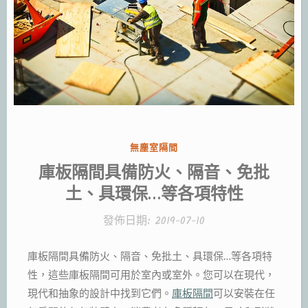
分
無塵室隔間
類:
庫板隔間具備防火、隔音、免批
土、具環保…等各項特性
發佈日期:
2019-07-10
庫板隔間具備防火、隔音、免批土、具環保…等各項特
性，這些庫板隔間可用於室內或室外。您可以在現代，
現代和抽象的設計中找到它們。
庫板隔間
可以安裝在任