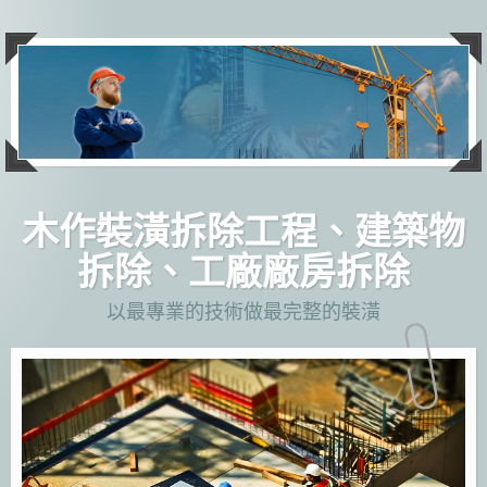
跳
至
主
要
內
容
木作裝潢拆除工程、建築物
拆除、工廠廠房拆除
以最專業的技術做最完整的裝潢