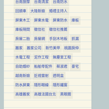
台南按摩
台南清潔
台南防水
回頭車
大陸新娘
婚禮主持人
屏東木工
屏東水電
屏東防水
庫板
庫板隔間
徵信社
徵信社推薦
房屋二胎
房屋網
手刮木地板
抓漏
搬家
搬家公司
新竹美甲
桃園房仲
水電工程
泥作工程
無塵室工程
自助婚紗
船舶零配件
蔡淑君
豪宅
越南新娘
近視雷射
透明盒
防水屏東
隱形眼線
隱形鐵窗
高雄搬家
高雄法國台北
黑眼圈