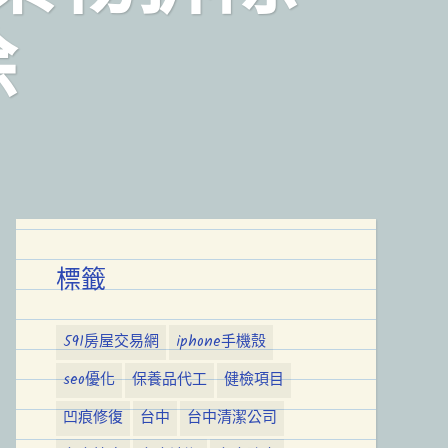
除
標籤
591房屋交易網
iphone手機殼
seo優化
保養品代工
健檢項目
凹痕修復
台中
台中清潔公司