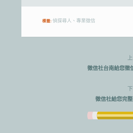
偵探尋人
、
專業徵信
標籤:
上
文
徵信社台南給您徵
章
導
下
徵信社給您完整
覽