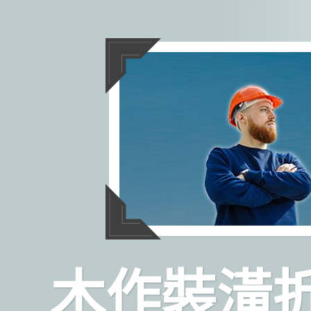
跳
至
主
要
內
容
木作裝潢