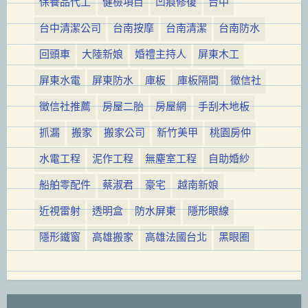
保養品代工
健檢項目
凹痕修復
台中
台中清潔公司
台南按摩
台南清潔
台南防水
回頭車
大陸新娘
婚禮主持人
屏東木工
屏東水電
屏東防水
庫板
庫板隔間
徵信社
徵信社推薦
房屋二胎
房屋網
手刮木地板
抓漏
搬家
搬家公司
新竹美甲
桃園房仲
水電工程
泥作工程
無塵室工程
自助婚紗
船舶零配件
蔡淑君
豪宅
越南新娘
近視雷射
透明盒
防水屏東
隱形眼線
隱形鐵窗
高雄搬家
高雄法國台北
黑眼圈