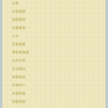
企業
住宿旅遊
偵探費用
兒童書桌
八大
包車服務
博弈娛樂城
台中印章
合法徵信
地板貼皮
外勞仲介
外遇抓姦
妨礙家庭