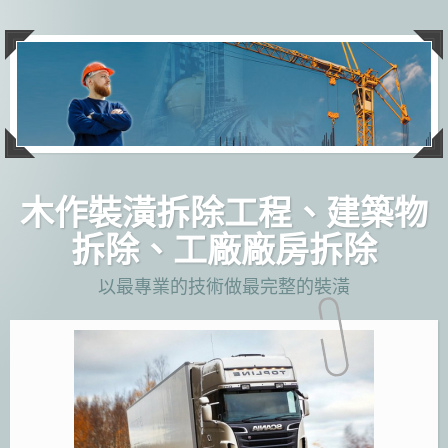
跳
至
主
要
內
容
木作裝潢拆除工程、建築物
拆除、工廠廠房拆除
以最專業的技術做最完整的裝潢