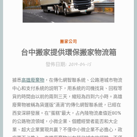
分
搬家公司
類:
台中搬家提供環保搬家物流箱
發佈日期:
2019-04-15
據悉
高雄廢棄物
，在傳化網智聯系統、公路港城市物流
中心和支付系統的説明下，用系統的司機找貨、回程等
貨的時間由以前的兩到三天，縮短為四到六小時。高雄
廢棄物被稱為貨運版“滴滴”的傳化網智聯系統，已經在
西安深耕發展。在“蛋糕”最大，占內陸物流產值近80%
的公路物流領域，小微企業、個體經營者能否和大企
業、超大企業實現共贏？不僅中小微企業不必擔心，政